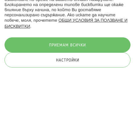
Блокирането на определени типове бисквитки ще окаже
влияние върху начина, по който Ви доставяме
персонализирано съдържание. Ако искате да научите
повече, моля, прочетете
ОБЩИ УСЛОВИЯ ЗА ПОЛЗВАНЕ И
БИСКВИТКИ
.
Начини на плащане:
ПРИЕМАМ ВСИЧКИ
НАСТРОЙКИ
© 2026 Hippoland.net. Всички права запазени
Общи условия
Πолитика за поверителност
Карта на сайта
Онлайн магазин от