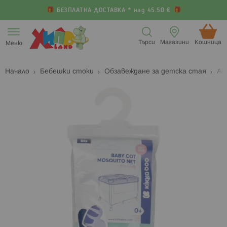
БЕЗПЛАТНА ДОСТАВКА * над 45.50 €
Прескачане
към
Търси
Магазини
Кошница (
Меню
съдържанието
Начало
Бебешки стоки
Обзавеждане за детска стая
Ак
Преминете
П
към
к
края
н
на
н
галерията
г
на
с
изображенията
с