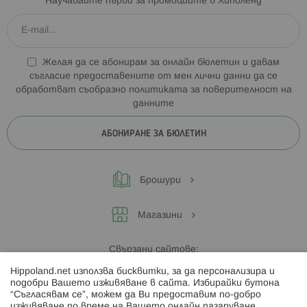
Научавайте първи за промоциите в Хиполенд
Желая да се абонирам за онлайн бюлетин и давам
съгласие предоставените от мен лични данни да се
обработват съобразно
политиката за поверителност на
данните
АБОНИРАНЕ ЗА БЮЛЕТИН
Брошури
Магазини
Свързани сайтове:
Hippoland.net използва бисквитки, за да персонализира и
Hippoland.ro
подобри Вашето изживяване в сайта. Избирайки бутона
“Съгласявам се”, можем да Ви предоставим по-добро
изживяване по време на Вашето онлайн пазаруване.
Последвайте ни: