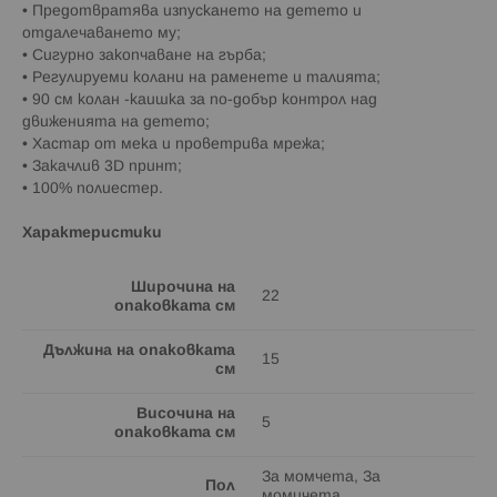
• Предотвратява изпускането на детето и
отдалечаването му;
• Сигурно закопчаване на гърба;
• Регулируеми колани на раменете и талията;
• 90 см колан -каишка за по-добър контрол над
движенията на детето;
• Хастар от мека и проветрива мрежа;
• Закачлив 3D принт;
• 100% полиестер.
Характеристики
Широчина на
22
опаковката см
Дължина на опаковката
15
см
Височина на
5
опаковката см
За момчета, За
Пол
момичета