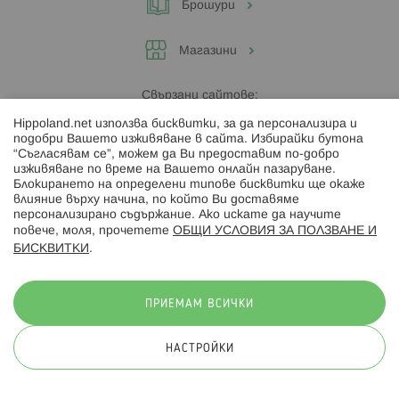
Брошури
Магазини
Свързани сайтове:
Hippoland.net използва бисквитки, за да персонализира и
Hippoland.ro
подобри Вашето изживяване в сайта. Избирайки бутона
“Съгласявам се”, можем да Ви предоставим по-добро
изживяване по време на Вашето онлайн пазаруване.
Последвайте ни:
Блокирането на определени типове бисквитки ще окаже
влияние върху начина, по който Ви доставяме
персонализирано съдържание. Ако искате да научите
повече, моля, прочетете
ОБЩИ УСЛОВИЯ ЗА ПОЛЗВАНЕ И
БИСКВИТКИ
.
Начини на плащане:
ПРИЕМАМ ВСИЧКИ
НАСТРОЙКИ
© 2026 Hippoland.net. Всички права запазени
Общи условия
Πолитика за поверителност
Карта на сайта