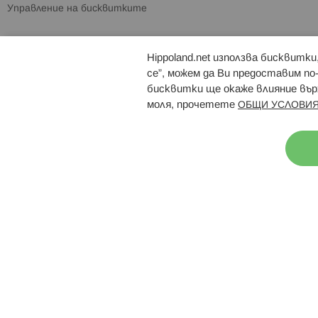
Управление на бисквитките
Hippoland.net използва бисквитк
Брошури
Магазини
се”, можем да Ви предоставим по
бисквитки ще окаже влияние върх
моля, прочетете
ОБЩИ УСЛОВИЯ
Н
© 2026 Hippoland.net