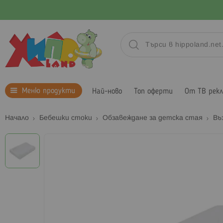
Меню продукти
Най-ново
Топ оферти
От ТВ рек
Начало
Бебешки стоки
Обзавеждане за детска стая
Въ
Преминете
към
края
на
галерията
на
изображенията