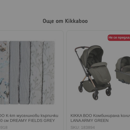
Още от Kikkaboo
Не се предла
OO К-кт муселинови кърпички
KIKKA BOO Комбинирана коли
30 см DREAMY FIELDS GREY
LANA ARMY GREEN
3918
SKU:
183894