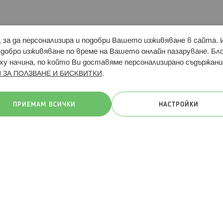
и, за да персонализира и подобри Вашето изживяване в сайта.
Свързани сайтове:
Hippoland.ro
Последвайте
-добро изживяване по време на Вашето онлайн пазаруване. Б
у начина, по който Ви доставяме персонализирано съдържани
.
 ЗА ПОЛЗВАНЕ И БИСКВИТКИ
ачини на плащане:
ПРИЕМАМ ВСИЧКИ
НАСТРОЙКИ
. Всички права запазени
Общи условия
Πолитика за поверителн
Онлайн магазин от