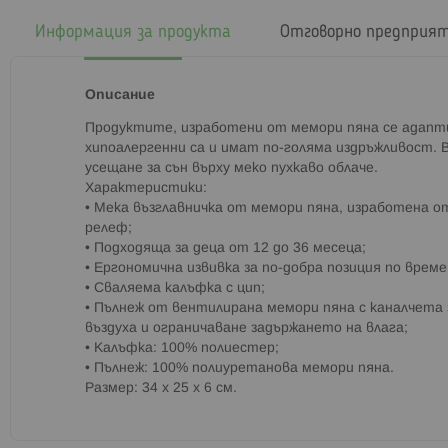
началото
на
Информация за продукта
Отговорно предприя
галерия
със
снимки
Описание
Продуктите, изработени от мемори пяна се адап
хипоалергенни са и имат по-голяма издръжливост.
усещане за сън върху меко пухкаво облаче.
Характеристики:
• Мека възглавничка от мемори пяна, изработена 
релеф;
• Подходяща за деца от 12 до 36 месеца;
• Ергономична извивка за по-добра позиция по време
• Сваляема калъфка с цип;
• Пълнеж от вентилирана мемори пяна с каналчета 
въздуха и ограничаване задържането на влага;
• Калъфка: 100% полиестер;
• Пълнеж: 100% полиуретанова мемори пяна.
Размер: 34 x 25 x 6 см.