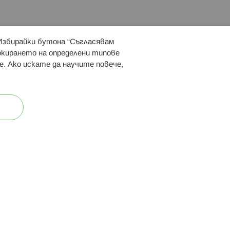
 Избирайки бутона “Съгласявам
 ни:
локирането на определени типове
е. Ако искате да научите повече,
ост
Карта на сайта