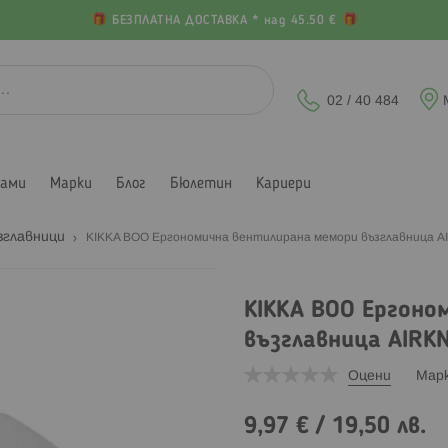
БЕЗПЛАТНА ДОСТАВКА * над 45.50 €
02 / 40 484
лами
Марки
Блог
Бюлетин
Кариери
зглавници
KIKKA BOO Ергономична вентилирана мемори възглавница A
KIKKA BOO Ергоно
възглавница AIRKN
Оцени
Мар
9,97 €
/
19,50 лв.