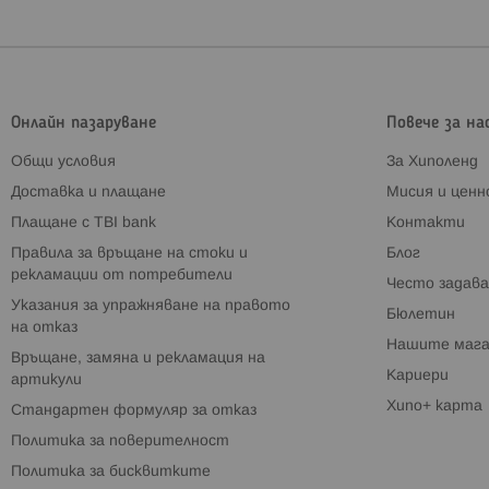
Онлайн пазаруване
Повече за на
Общи условия
За Хиполенд
Доставка и плащане
Мисия и цен
Плащане с TBI bank
Контакти
Правила за връщане на стоки и
Блог
рекламации от потребители
Често задава
Указания за упражняване на правото
Бюлетин
на отказ
Нашите мага
Връщане, замяна и рекламация на
Кариери
артикули
Хипо+ карта
Стандартен формуляр за отказ
Политика за поверителност
Политика за бисквитките