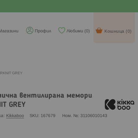
Магазини
Профил
Любими (
0
)
Кошница (
0
)
IRKNIT GREY
мична вентилирана мемори
IT GREY
ка
Kikkaboo
SKU
167679
Ном. №
31106010143