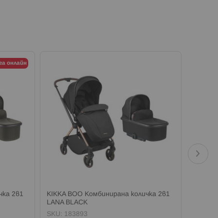
га онлайн
чка 2в1
KIKKA BOO Комбинирана количка 2в1
KIKKA 
LANA BLACK
бандан
SKU:
183893
SKU:
1