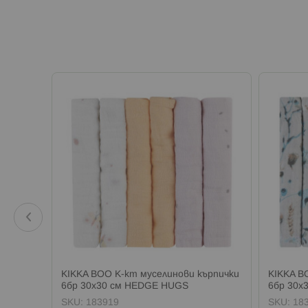
ZZY
KIKKA BOO К-кт муселинови кърпички
KIKKA B
6бр 30х30 см HEDGE HUGS
6бр 30х
SKU:
183919
SKU:
18