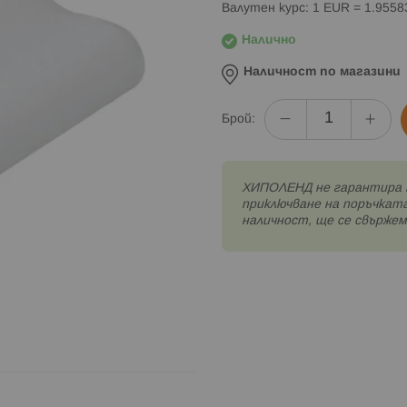
Валутен курс: 1 EUR = 1.955
Налично
Наличност по магазини
Брой:
XИПОЛЕНД не гарантира 
приключване на поръчката
наличност, ще се свържем 