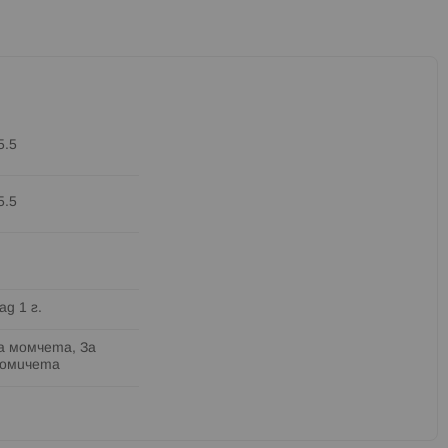
5.5
5.5
ад 1 г.
а момчета, За
омичета