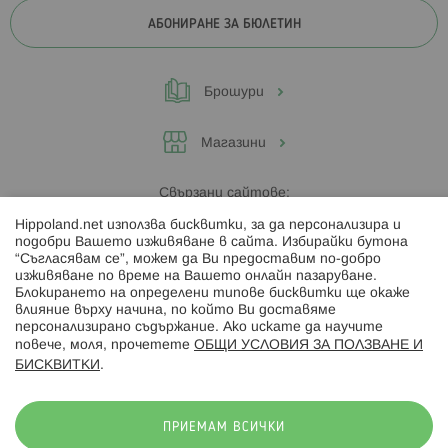
АБОНИРАНЕ ЗА БЮЛЕТИН
Брошури
Магазини
Свързани сайтове:
Hippoland.net използва бисквитки, за да персонализира и
Hippoland.ro
подобри Вашето изживяване в сайта. Избирайки бутона
“Съгласявам се”, можем да Ви предоставим по-добро
изживяване по време на Вашето онлайн пазаруване.
Последвайте ни:
Блокирането на определени типове бисквитки ще окаже
влияние върху начина, по който Ви доставяме
персонализирано съдържание. Ако искате да научите
повече, моля, прочетете
ОБЩИ УСЛОВИЯ ЗА ПОЛЗВАНЕ И
БИСКВИТКИ
.
Начини на плащане:
ПРИЕМАМ ВСИЧКИ