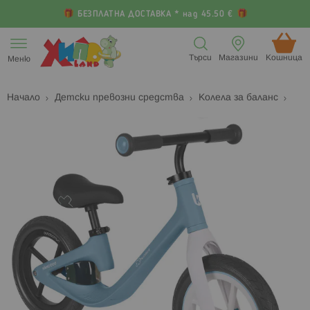
БЕЗПЛАТНА ДОСТАВКА * над 45.50 €
Прескачане
към
Търси
Магазини
Кошница (
Меню
съдържанието
Начало
Детски превозни средства
Колела за баланс
Преминете
П
към
к
края
н
на
н
галерията
г
на
с
изображенията
с