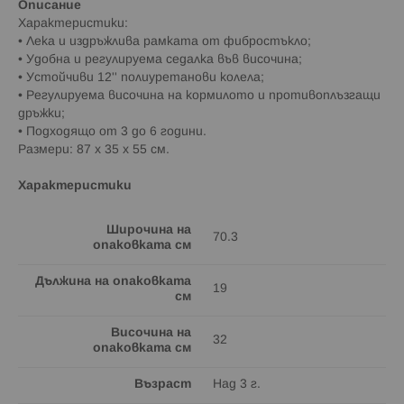
Описание
Характеристики:
• Лека и издръжлива рамката от фибростъкло;
• Удобна и регулируема седалка във височина;
• Устойчиви 12'' полиуретанови колела;
• Регулируема височина на кормилото и противоплъзгащи
дръжки;
• Подходящо от 3 до 6 години.
Размери: 87 x 35 x 55 см.
Характеристики
Широчина на
70.3
опаковката см
Дължина на опаковката
19
см
Височина на
32
опаковката см
Възраст
Над 3 г.