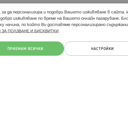
и, за да персонализира и подобри Вашето изживяване в сайта.
Свързани сайтове:
Hippoland.ro
Последвайте
-добро изживяване по време на Вашето онлайн пазаруване. Б
у начина, по който Ви доставяме персонализирано съдържани
.
 ЗА ПОЛЗВАНЕ И БИСКВИТКИ
ачини на плащане:
ПРИЕМАМ ВСИЧКИ
НАСТРОЙКИ
. Всички права запазени
Общи условия
Πолитика за поверителн
Онлайн магазин от