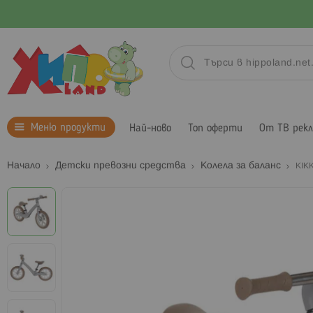
Меню продукти
Най-ново
Топ оферти
От ТВ рек
Начало
Детски превозни средства
Колела за баланс
KIK
Преминете
към
края
на
галерията
на
изображенията