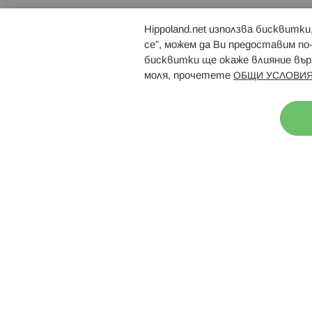
Hippoland.net използва бисквитк
Брошури
Магазини
се”, можем да Ви предоставим по
бисквитки ще окаже влияние върх
моля, прочетете
ОБЩИ УСЛОВИЯ
Н
© 2026 Hippoland.net