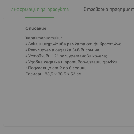
началото
на
Информация за продукта
Отговорно предприя
галерия
със
снимки
Описание
Характеристики:
• Лека и издръжлива рамката от фибростъкло;
• Регулируема седалка във височина;
• Устойчиви 12'' полиуретанови колела;
• Удобна седалка и противоплъзгащи дръжки;
• Подходящо от 2 до 6 години.
Размери: 83,5 x 38,5 x 52 см.