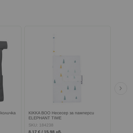
 количка
KIKKA BOO Несесер за памперси
KIKKA 
ELEPHANT TIME
6бр 30
SKU:
184238
SKU:
1
8,17 €
/
15,98 лв.
6,64 €