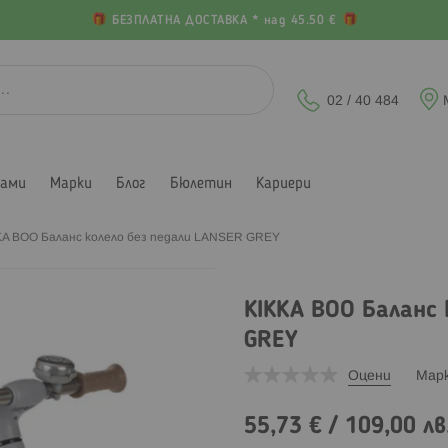
БЕЗПЛАТНА ДОСТАВКА * над 45.50 €
02 / 40 484
лами
Марки
Блог
Бюлетин
Кариери
KA BOO Баланс колело без педали LANSER GREY
KIKKA BOO Баланс 
GREY
Оцени
Мар
55,73 €
/
109,00 лв