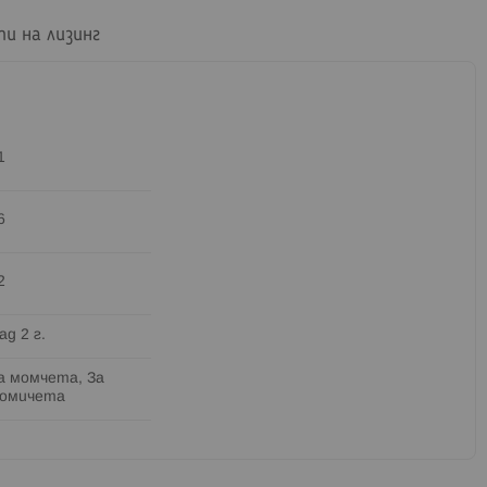
пи на лизинг
1
6
2
ад 2 г.
а момчета, За
омичета