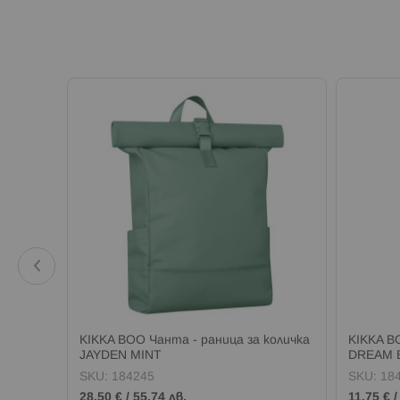
количка
KIKKA BOO Чанта - раница за количка
KIKKA B
JAYDEN MINT
DREAM 
SKU:
184245
SKU:
18
28,50 €
/
55,74 лв.
11,75 €