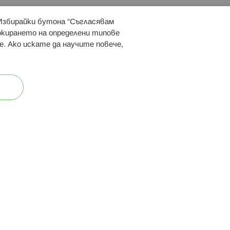
 Избирайки бутона “Съгласявам
 ни:
локирането на определени типове
е. Ако искате да научите повече,
ост
Карта на сайта