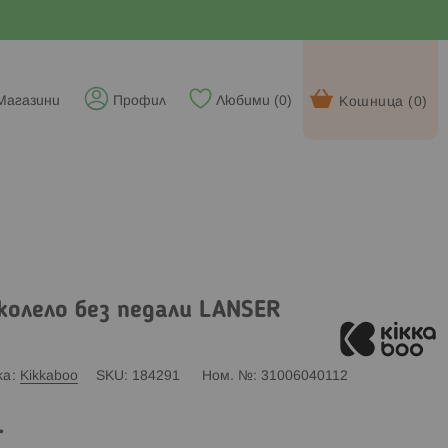
Магазини
Профил
Любими (
0
)
Кошница (
0
)
колело без педали LANSER
ка
Kikkaboo
SKU
184291
Ном. №
31006040112
.