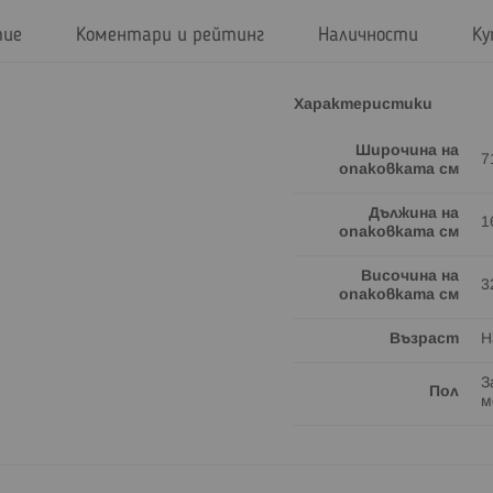
тие
Коментари и рейтинг
Наличности
Ку
Характеристики
Широчина на
7
опаковката см
Дължина на
1
опаковката см
Височина на
3
опаковката см
Възраст
Н
З
Пол
м