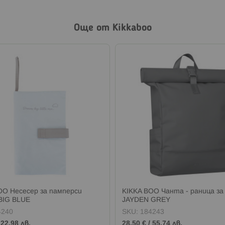
Още от Kikkaboo
OO Несесер за памперси
KIKKA BOO Чанта - раница за
BIG BLUE
JAYDEN GREY
4240
SKU:
184243
/
22,98 лв.
28,50 €
/
55,74 лв.