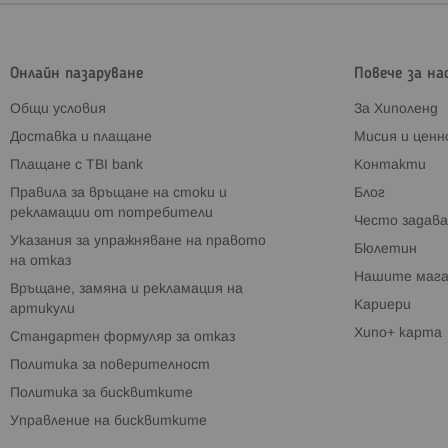
Онлайн пазаруване
Повече за на
Общи условия
За Хиполенд
Доставка и плащане
Мисия и цен
Плащане с TBI bank
Контакти
Правила за връщане на стоки и
Блог
рекламации от потребители
Често задава
Указания за упражняване на правото
Бюлетин
на отказ
Нашите мага
Връщане, замяна и рекламация на
Кариери
артикули
Хипо+ карта
Стандартен формуляр за отказ
Политика за поверителност
Политика за бисквитките
Управление на бисквитките