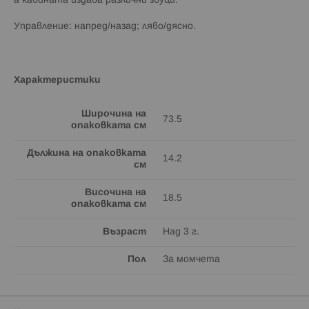
а кабината издава различни звуци.
Управление: напред/назад; ляво/дясно.
Характеристики
Широчина на
73.5
опаковката см
Дължина на опаковката
14.2
см
Височина на
18.5
опаковката см
Възраст
Над 3 г.
Пол
За момчета