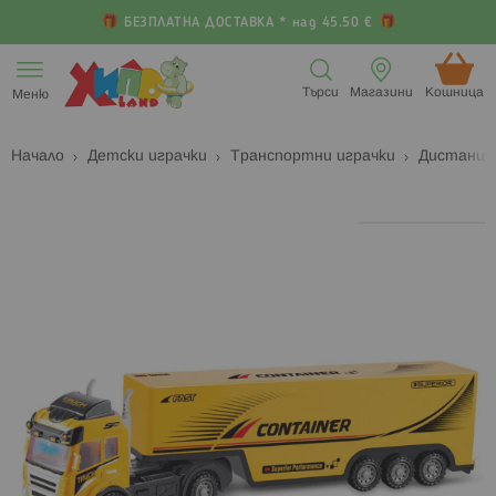
БЕЗПЛАТНА ДОСТАВКА * над 45.50 €
Прескачане
към
Търси
Магазини
Кошница (
Меню
съдържанието
Начало
Детски играчки
Транспортни играчки
Дистанци
Преминете
П
към
к
края
н
на
н
галерията
г
на
с
изображенията
с