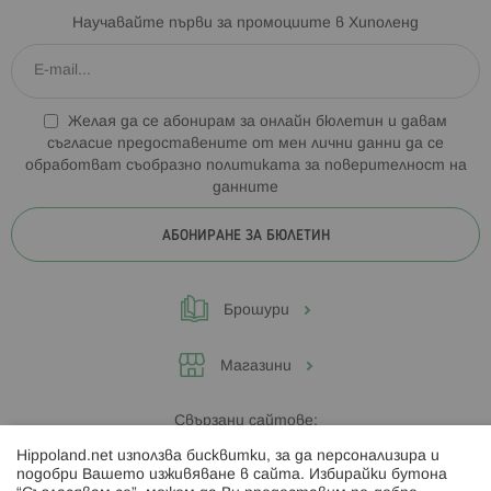
Научавайте първи за промоциите в Хиполенд
Желая да се абонирам за онлайн бюлетин и давам
съгласие предоставените от мен лични данни да се
обработват съобразно
политиката за поверителност на
данните
АБОНИРАНЕ ЗА БЮЛЕТИН
Брошури
Магазини
Свързани сайтове:
Hippoland.net използва бисквитки, за да персонализира и
Hippoland.ro
подобри Вашето изживяване в сайта. Избирайки бутона