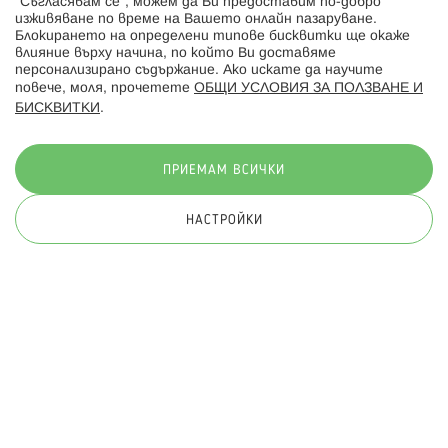
“Съгласявам се”, можем да Ви предоставим по-добро
изживяване по време на Вашето онлайн пазаруване.
Последвайте ни:
Блокирането на определени типове бисквитки ще окаже
влияние върху начина, по който Ви доставяме
персонализирано съдържание. Ако искате да научите
повече, моля, прочетете
ОБЩИ УСЛОВИЯ ЗА ПОЛЗВАНЕ И
БИСКВИТКИ
.
Начини на плащане:
ПРИЕМАМ ВСИЧКИ
НАСТРОЙКИ
© 2026 Hippoland.net. Всички права запазени
Общи условия
Πолитика за поверителност
Карта на сайта
Онлайн магазин от