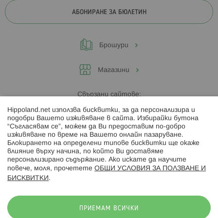
АБОНИРАНЕ ЗА БЮЛЕТИН
Брошури
Магазини
Свързани сайтове:
Hippoland.net използва бисквитки, за да персонализира и
Hippoland.ro
подобри Вашето изживяване в сайта. Избирайки бутона
“Съгласявам се”, можем да Ви предоставим по-добро
изживяване по време на Вашето онлайн пазаруване.
Последвайте ни:
Блокирането на определени типове бисквитки ще окаже
влияние върху начина, по който Ви доставяме
персонализирано съдържание. Ако искате да научите
повече, моля, прочетете
ОБЩИ УСЛОВИЯ ЗА ПОЛЗВАНЕ И
БИСКВИТКИ
.
Начини на плащане:
ПРИЕМАМ ВСИЧКИ