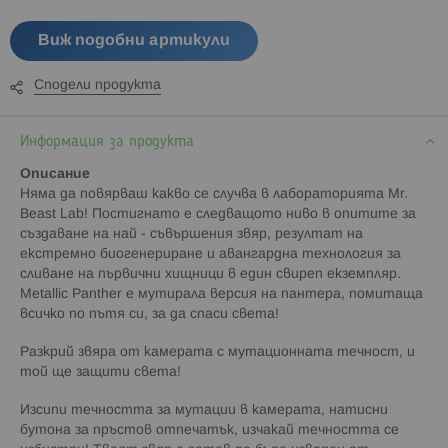
Виж подобни артикули
Сподели продукта
Информация за продукта
Описание
Няма да повярваш какво се случва в лабораторията Mr.
Beast Lab! Постигнато е следващото ниво в опитите за
създаване на най - съвършения звяр, резултат на
екстремно биогенериране и авангардна технология за
сливане на първични хищници в един свиреп екземпляр.
Metallic Panther е мутирала версия на пантера, помитаща
всичко по пътя си, за да спаси света!
Разкрий звяра от камерата с мутационната течност, и
той ще защити света!
Изсипи течността за мутации в камерата, натисни
бутона за пръстов отпечатък, изчакай течността се