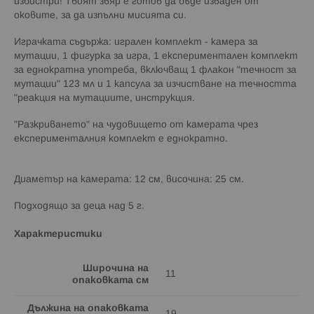
избистри! Твоят звяр е готов да бъде изваден от
оковите, за да изпълни мисията си.
Играчката съдържа: игрален комплект - камера за
мутации, 1 фигурка за игра, 1 експериментален комплект
за еднократна употреба, включващ 1 флакон "течност за
мутации" 123 мл и 1 капсула за изчистване на течността
"реакция на мутациите, инструкция.
"Разкриването" на чудовището от камерата чрез
експерименталния комплект е еднократно.
Диаметър на камерата: 12 см, височина: 25 см.
Подходящо за деца над 5 г.
Характеристики
Широчина на
11
опаковката см
Дължина на опаковката