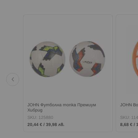
D 23
JOHN Футболна топка Премиум
JOHN Во
Хибрид
SKU:
125880
SKU:
11
20,44 €
/
39,98 лв.
8,68 €
/