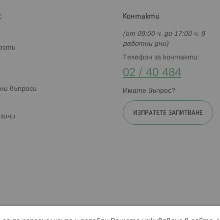
с
Контакти
(от 09:00 ч. до 17:00 ч. в
работни дни)
ности
Телефон за контакти:
02 / 40 484
ни въпроси
Имате въпрос?
ИЗПРАТЕТЕ ЗАПИТВАНЕ
зини