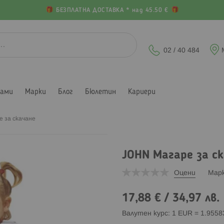
БЕЗПЛАТНА ДОСТАВКА * над 45.50 €
02 / 40 484
лами
Марки
Блог
Бюлетин
Кариери
 за скачане
JOHN Магаре за с
Оцени
Мар
17,88 €
/
34,97 лв.
Валутен курс: 1 EUR = 1.955