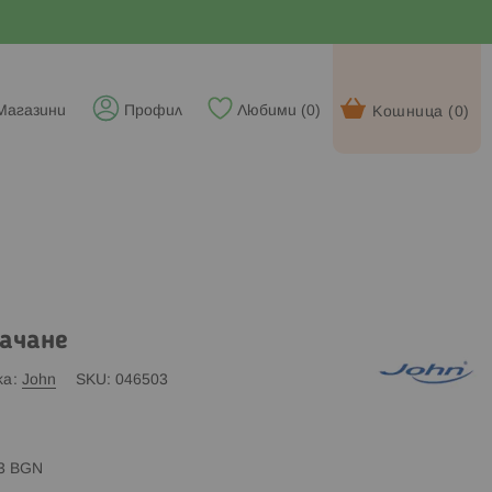
Магазини
Профил
Любими (
0
)
Кошница (
0
)
качане
ка
John
SKU
046503
83 BGN