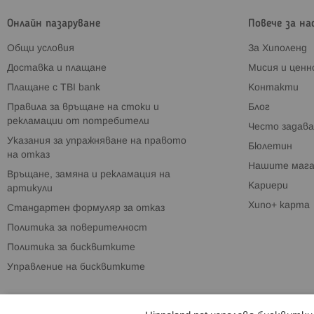
Онлайн пазаруване
Повече за на
Общи условия
За Хиполенд
Доставка и плащане
Мисия и цен
Плащане с TBI bank
Контакти
Правила за връщане на стоки и
Блог
рекламации от потребители
Често задава
Указания за упражняване на правото
Бюлетин
на отказ
Нашите мага
Връщане, замяна и рекламация на
Кариери
артикули
Хипо+ карта
Стандартен формуляр за отказ
Политика за поверителност
Политика за бисквитките
Управление на бисквитките