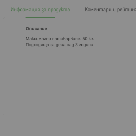
началото
на
Информация за продукта
Коментари и рейтин
галерия
със
снимки
Описание
Максимално натоварване: 50 кг.
Подходяща за деца над 3 години