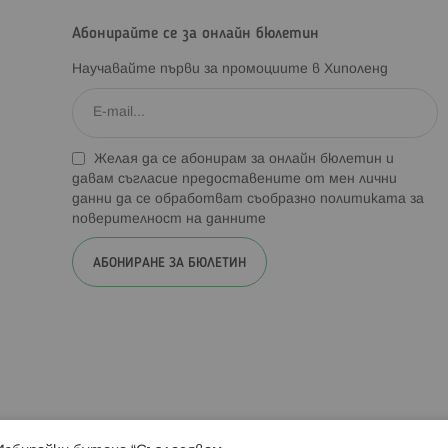
Абонирайте се за онлайн бюлетин
Научавайте първи за промоциите в Хиполенд
Желая да се абонирам за онлайн бюлетин и
давам съгласие предоставените от мен лични
данни да се обработват съобразно
политиката за
поверителност на данните
АБОНИРАНЕ ЗА БЮЛЕТИН