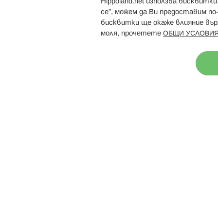
Hippoland.net използва бисквитк
Брошури
Магазини
се”, можем да Ви предоставим по
бисквитки ще окаже влияние върх
моля, прочетете
ОБЩИ УСЛОВИЯ
Н
© 2026 Hippoland.net