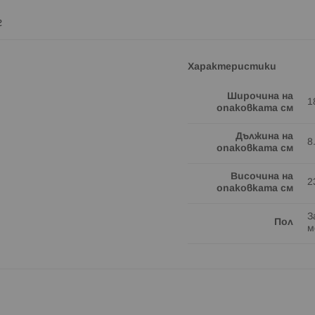
г
Характеристики
Широчина на
1
опаковката см
Дължина на
8
опаковката см
Височина на
2
опаковката см
З
Пол
м