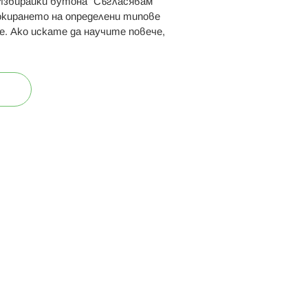
 Избирайки бутона “Съгласявам
 ни:
локирането на определени типове
е. Ако искате да научите повече,
ост
Карта на сайта