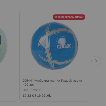
Не се предлага онлайн
e
JOHN Футболна топка Класик перла
JOHN С
400 гр.
SKU:
129128
SKU:
1
10,22 €
/
19,99 лв.
2,55 €