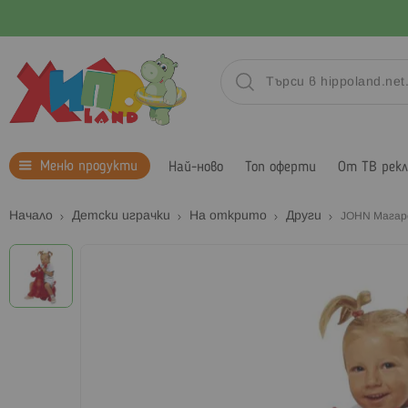
Меню продукти
Най-ново
Топ оферти
От ТВ рек
Начало
Детски играчки
На открито
Други
JOHN Магаре
Преминете
към
края
на
галерията
на
изображенията