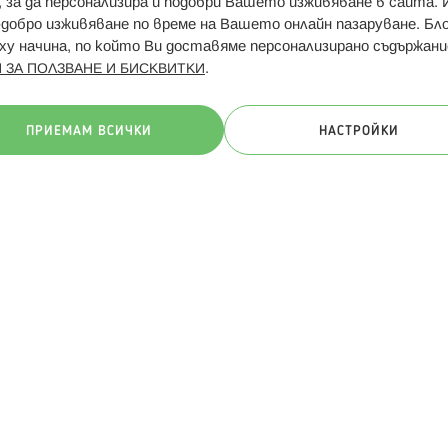
и, за да персонализира и подобри Вашето изживяване в сайта.
Свързани сайтове:
Hippoland.ro
Последвайте
-добро изживяване по време на Вашето онлайн пазаруване. Б
у начина, по който Ви доставяме персонализирано съдържани
.
 ЗА ПОЛЗВАНЕ И БИСКВИТКИ
ачини на плащане:
ПРИЕМАМ ВСИЧКИ
НАСТРОЙКИ
. Всички права запазени
Общи условия
Πолитика за поверителн
Онлайн магазин от