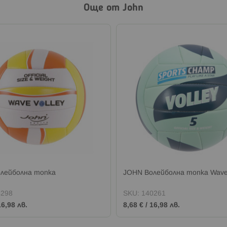
Още от John
лейболна топка
JOHN Волейболна топка Wav
4298
SKU:
140261
16,98 лв.
8,68 €
/
16,98 лв.