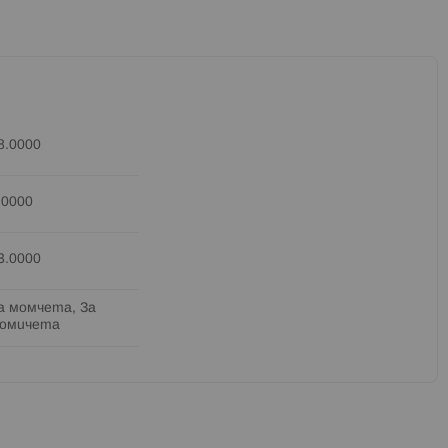
8.0000
.0000
3.0000
а момчета, За
омичета