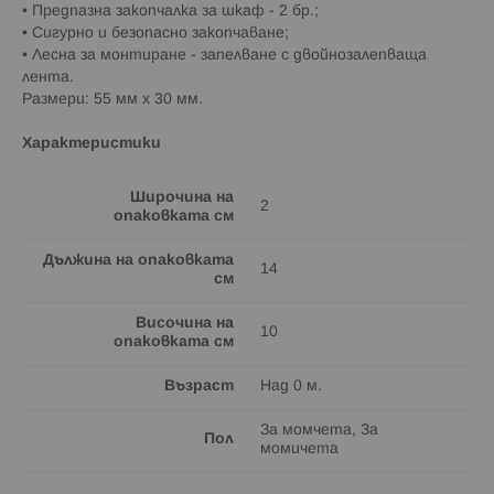
• Предпазна закопчалка за шкаф - 2 бр.;
• Сигурно и безопасно закопчаване;
• Лесна за монтиране - запелване с двойнозалепваща
лента.
Размери: 55 мм х 30 мм.
Характеристики
Широчина на
2
опаковката см
Дължина на опаковката
14
см
Височина на
10
опаковката см
Възраст
Над 0 м.
За момчета, За
Пол
момичета