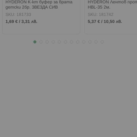
HYDERON К-кт буфер за врата
HYDERON Лентов про
детски 2бр. ЗВЕЗДА СИВ
HBL-35 2м.
SKU:
181733
SKU:
181742
1,69 €
/
3,31 лв.
5,37 €
/
10,50 лв.