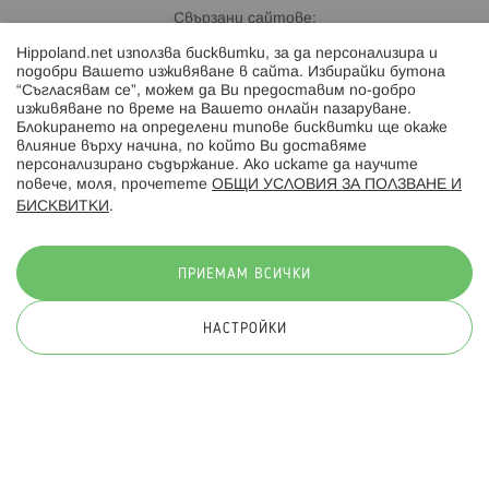
Свързани сайтове:
Hippoland.net използва бисквитки, за да персонализира и
Hippoland.ro
подобри Вашето изживяване в сайта. Избирайки бутона
“Съгласявам се”, можем да Ви предоставим по-добро
изживяване по време на Вашето онлайн пазаруване.
Последвайте ни:
Блокирането на определени типове бисквитки ще окаже
влияние върху начина, по който Ви доставяме
персонализирано съдържание. Ако искате да научите
повече, моля, прочетете
ОБЩИ УСЛОВИЯ ЗА ПОЛЗВАНЕ И
БИСКВИТКИ
.
Начини на плащане:
ПРИЕМАМ ВСИЧКИ
НАСТРОЙКИ
© 2026 Hippoland.net. Всички права запазени
Общи условия
Πолитика за поверителност
Карта на сайта
Онлайн магазин от