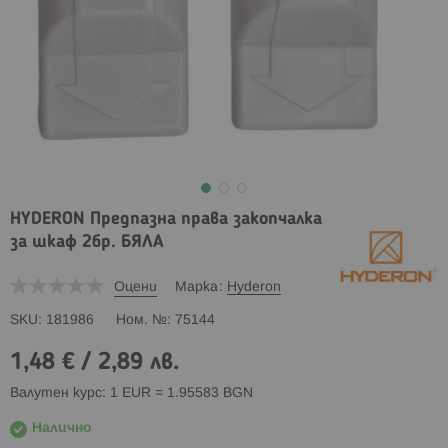
HYDERON Предпазна права закопчалка
за шкаф 2бр. БЯЛА
Оцени
Марка
Hyderon
SKU
181986
Ном. №
75144
1,48 €
/
2,89 лв.
Валутен курс: 1 EUR = 1.95583 BGN
Налично