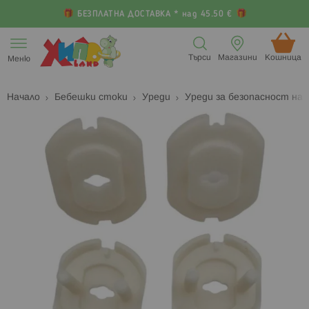
БЕЗПЛАТНА ДОСТАВКА * над 45.50 €
Прескачане
към
Търси
Магазини
Кошница (
Меню
съдържанието
Начало
Бебешки стоки
Уреди
Уреди за безопасност на
Преминете
П
към
к
края
н
на
н
галерията
г
на
с
изображенията
с