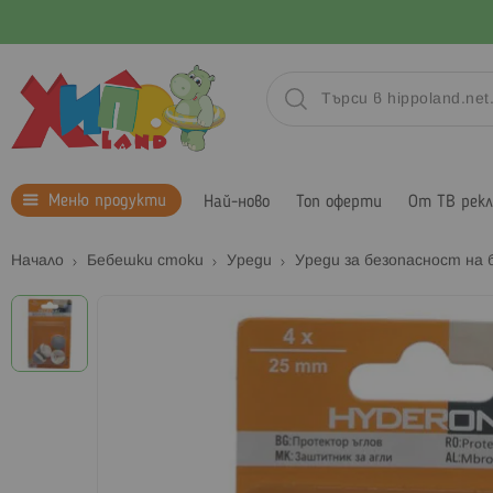
Меню продукти
Най-ново
Топ оферти
От ТВ рек
Начало
Бебешки стоки
Уреди
Уреди за безопасност на
Преминете
към
края
на
галерията
на
изображенията