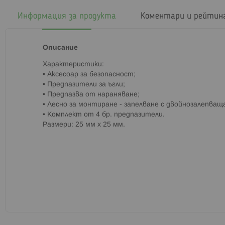
началото
на
Информация за продукта
Коментари и рейтин
галерия
със
снимки
Описание
Характеристики:
• Аксесоар за безопасност;
• Предпазители за ъгли;
• Предпазва от нараняване;
• Лесно за монтиране - запелване с двойнозалепващ
• Комплект от 4 бр. предпазители.
Размери: 25 мм х 25 мм.