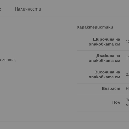
г
Наличности
Характеристики
Широчина на
1
опаковката см
Дължина на
1
а лента;
опаковката см
Височина на
2
опаковката см
Възраст
Н
З
Пол
м