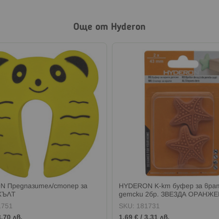
Още от Hyderon
 Предпазител/стопер за
HYDERON К-кт буфер за вра
ЖЪЛТ
детски 2бр. ЗВЕЗДА ОРАНЖЕ
1751
SKU:
181731
3,70 лв.
1,69 €
/
3,31 лв.