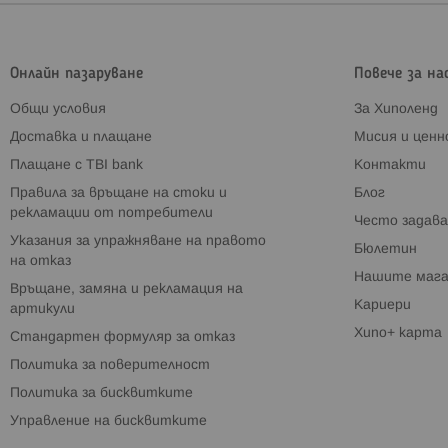
Онлайн пазаруване
Повече за на
Общи условия
За Хиполенд
Доставка и плащане
Мисия и цен
Плащане с TBI bank
Контакти
Правила за връщане на стоки и
Блог
рекламации от потребители
Често задава
Указания за упражняване на правото
Бюлетин
на отказ
Нашите мага
Връщане, замяна и рекламация на
Кариери
артикули
Хипо+ карта
Стандартен формуляр за отказ
Политика за поверителност
Политика за бисквитките
Управление на бисквитките