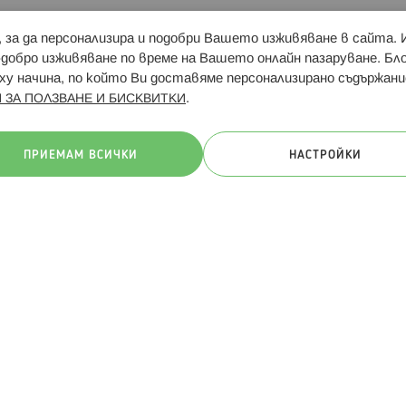
и, за да персонализира и подобри Вашето изживяване в сайта.
Свързани сайтове:
Hippoland.ro
Последвайте
-добро изживяване по време на Вашето онлайн пазаруване. Б
у начина, по който Ви доставяме персонализирано съдържани
.
 ЗА ПОЛЗВАНЕ И БИСКВИТКИ
ачини на плащане:
ПРИЕМАМ ВСИЧКИ
НАСТРОЙКИ
. Всички права запазени
Общи условия
Πолитика за поверителн
Онлайн магазин от