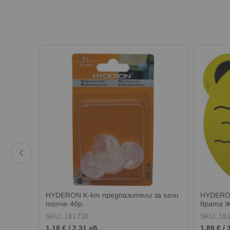
HYDERON К-кт предпазители за ъгли
HYDERON
топче 4бр.
врата 
SKU:
181736
SKU:
18
1,18 €
/
2,31 лв.
1,89 €
/