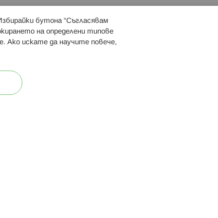
 Избирайки бутона “Съгласявам
 ни:
локирането на определени типове
е. Ако искате да научите повече,
ост
Карта на сайта