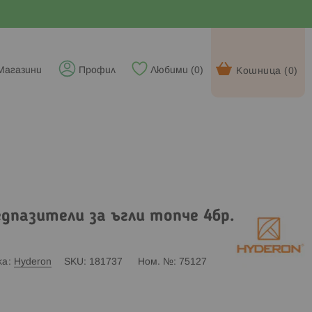
Магазини
Профил
Любими (
0
)
Кошница (
0
)
дпазители за ъгли топче 4бр.
ка
Hyderon
SKU
181737
Ном. №
75127