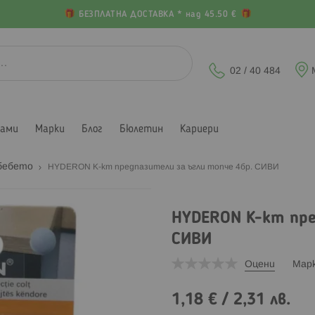
БЕЗПЛАТНА ДОСТАВКА * над 45.50 €
02 / 40 484
лами
Марки
Блог
Бюлетин
Кариери
 бебето
HYDERON К-кт предпазители за ъгли топче 4бр. СИВИ
HYDERON К-кт пре
СИВИ
Оцени
Мар
1,18 €
/
2,31 лв.