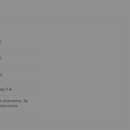
2
7
.5
ад 0 м.
а момчета, За
омичета