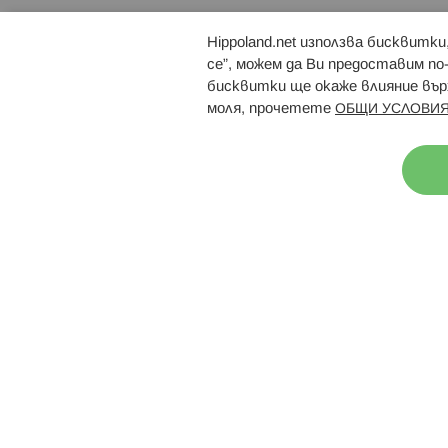
Hippoland.net използва бисквитк
Брошури
Магазини
се”, можем да Ви предоставим по
бисквитки ще окаже влияние върх
моля, прочетете
ОБЩИ УСЛОВИЯ
Н
© 2026 Hippoland.net