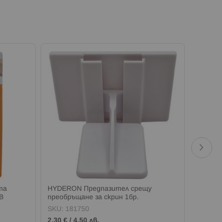
та
HYDERON Предпазител срещу
HYDERO
В
преобръщане за скрин 1бр.
закопч
SKU:
181750
SKU:
1
2,30 €
/
4,50 лв.
2,86 €