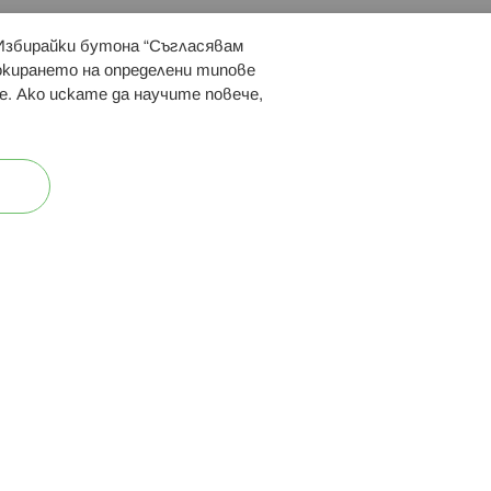
 Избирайки бутона “Съгласявам
 ни:
локирането на определени типове
е. Ако искате да научите повече,
ост
Карта на сайта