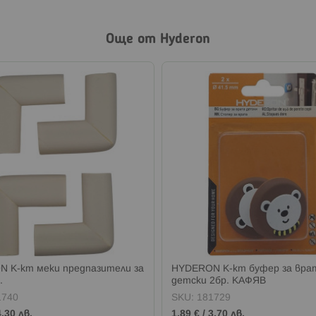
Още от Hyderon
 К-кт меки предпазители за
HYDERON К-кт буфер за вра
.
детски 2бр. КАФЯВ
1740
SKU:
181729
4,30 лв.
1,89 €
/
3,70 лв.