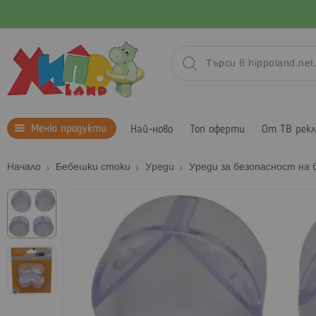
Меню продукти
Най-ново
Топ оферти
От ТВ рек
Начало
Бебешки стоки
Уреди
Уреди за безопасност на
Преминете
към
края
на
галерията
на
изображенията