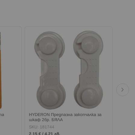
та
HYDERON Предпазна закопчалка за
HYDERO
шкаф 2бр. БЯЛА
за ъгли
SKU:
181744
SKU:
1
2,15 €
/
4,21 лв.
1,69 €