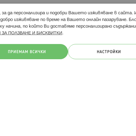
и, за да персонализира и подобри Вашето изживяване в сайта.
Свързани сайтове:
Hippoland.ro
Последвайте
-добро изживяване по време на Вашето онлайн пазаруване. Б
у начина, по който Ви доставяме персонализирано съдържани
.
 ЗА ПОЛЗВАНЕ И БИСКВИТКИ
ачини на плащане:
ПРИЕМАМ ВСИЧКИ
НАСТРОЙКИ
. Всички права запазени
Общи условия
Πолитика за поверителн
Онлайн магазин от