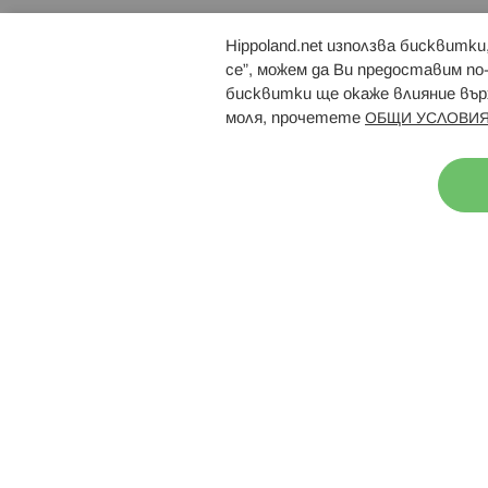
Hippoland.net използва бисквитк
Брошури
Магазини
се”, можем да Ви предоставим по
бисквитки ще окаже влияние върх
моля, прочетете
ОБЩИ УСЛОВИЯ
Н
© 2026 Hippoland.net