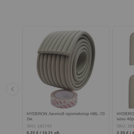
а
HYDERON Лентов протектор HBL-70
HYDERON
2м.
ъгли 4бр
SKU:
181743
SKU:
18
5,22 €
/
10,21 лв.
2,20 €
/