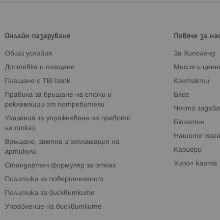
Онлайн пазаруване
Повече за на
Общи условия
За Хиполенд
Доставка и плащане
Мисия и цен
Плащане с TBI bank
Контакти
Правила за връщане на стоки и
Блог
рекламации от потребители
Често задава
Указания за упражняване на правото
Бюлетин
на отказ
Нашите мага
Връщане, замяна и рекламация на
Кариери
артикули
Хипо+ карта
Стандартен формуляр за отказ
Политика за поверителност
Политика за бисквитките
Управление на бисквитките