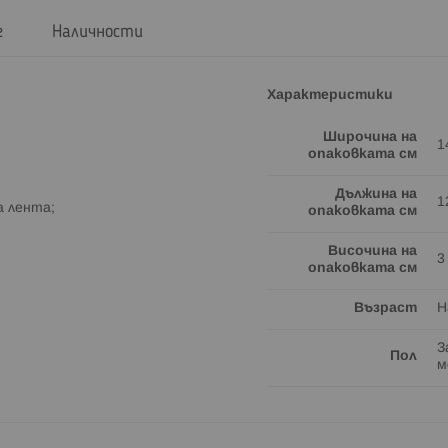
г
Наличности
Характеристики
Широчина на
1
опаковката см
Дължина на
1
а лента;
опаковката см
Височина на
3
опаковката см
Възраст
Н
З
Пол
м