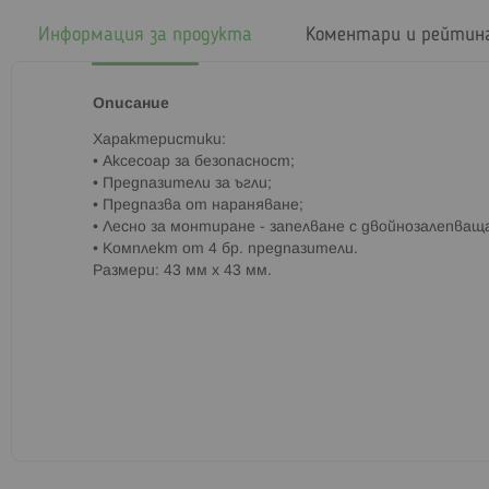
началото
на
Информация за продукта
Коментари и рейтин
галерия
със
снимки
Описание
Характеристики:
• Аксесоар за безопасност;
• Предпазители за ъгли;
• Предпазва от нараняване;
• Лесно за монтиране - запелване с двойнозалепващ
• Комплект от 4 бр. предпазители.
Размери: 43 мм х 43 мм.