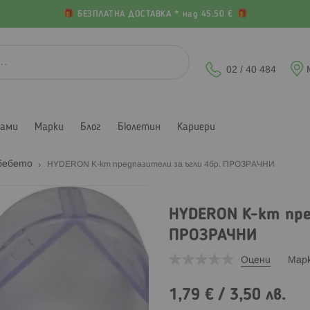
БЕЗПЛАТНА ДОСТАВКА * над 45.50 €
02 / 40 484
лами
Марки
Блог
Бюлетин
Кариери
 бебето
HYDERON К-кт предпазители за ъгли 4бр. ПРОЗРАЧНИ
HYDERON К-кт пре
ПРОЗРАЧНИ
Оцени
Мар
1,79 €
/
3,50 лв.