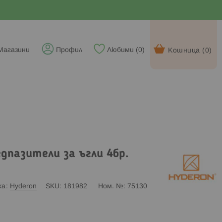
Магазини
Профил
Любими (
0
)
Кошница (
0
)
дпазители за ъгли 4бр.
ка
Hyderon
SKU
181982
Ном. №
75130