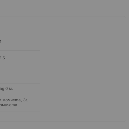
4
2.5
ад 0 м.
а момчета, За
омичета