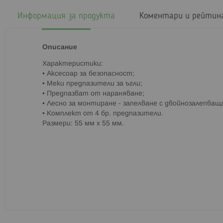
началото
на
Информация за продукта
Коментари и рейтин
галерия
със
снимки
Описание
Характеристики:
• Аксесоар за безопасност;
• Меки предпазители за ъгли;
• Предпазват от нараняване;
• Лесно за монтиране - запелване с двойнозалепващ
• Комплект от 4 бр. предпазители.
Размери: 55 мм х 55 мм.