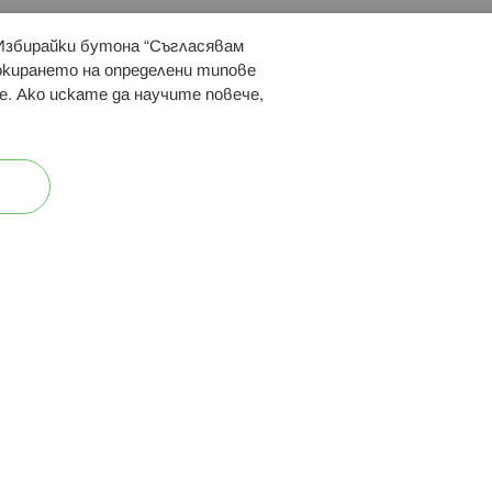
 Избирайки бутона “Съгласявам
 ни:
локирането на определени типове
е. Ако искате да научите повече,
ост
Карта на сайта