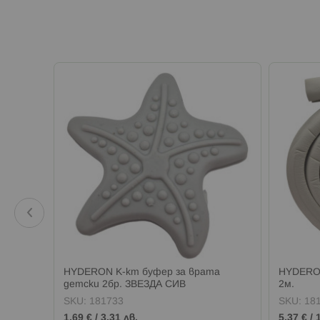
а
HYDERON К-кт буфер за врата
HYDERO
детски 2бр. ЗВЕЗДА СИВ
2м.
SKU:
181733
SKU:
18
1,69 €
/
3,31 лв.
5,37 €
/