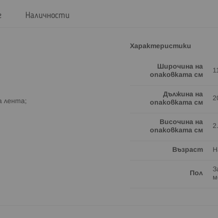
г
Наличности
Характеристики
Широчина на
1
опаковката см
Дължина на
2
а лента;
опаковката см
Височина на
2
опаковката см
Възраст
Н
З
Пол
м