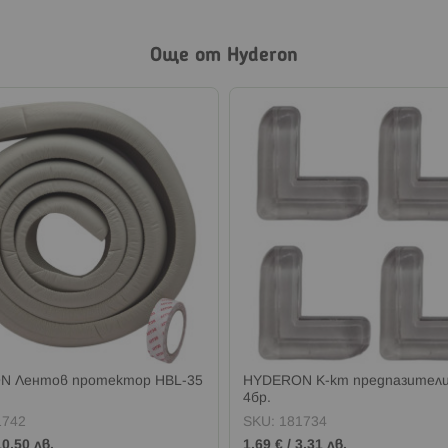
Още от Hyderon
N Лентов протектор HBL-35
HYDERON К-кт предпазители 
4бр.
1742
SKU:
181734
10,50 лв.
1,69 €
/
3,31 лв.