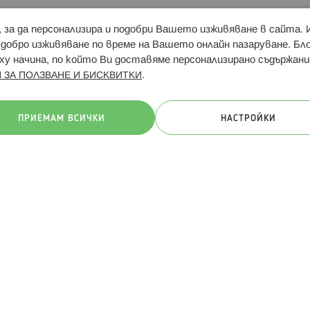
и, за да персонализира и подобри Вашето изживяване в сайта.
Свързани сайтове:
Hippoland.ro
Последвайте
-добро изживяване по време на Вашето онлайн пазаруване. Б
у начина, по който Ви доставяме персонализирано съдържани
.
 ЗА ПОЛЗВАНЕ И БИСКВИТКИ
ачини на плащане:
ПРИЕМАМ ВСИЧКИ
НАСТРОЙКИ
. Всички права запазени
Общи условия
Πолитика за поверителн
Онлайн магазин от