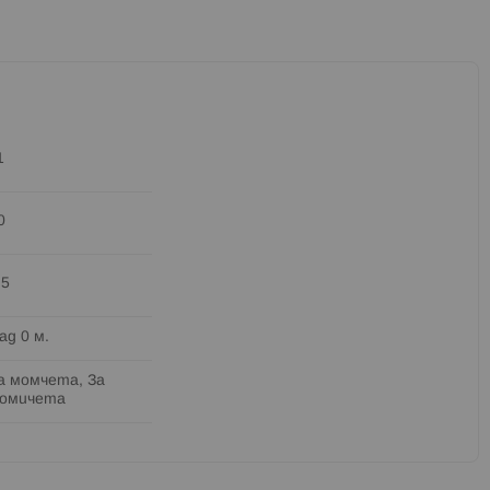
1
0
.5
ад 0 м.
а момчета, За
омичета