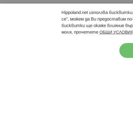
Hippoland.net използва бисквитк
Брошури
Магазини
се”, можем да Ви предоставим по
бисквитки ще окаже влияние върх
моля, прочетете
ОБЩИ УСЛОВИЯ
Н
© 2026 Hippoland.net