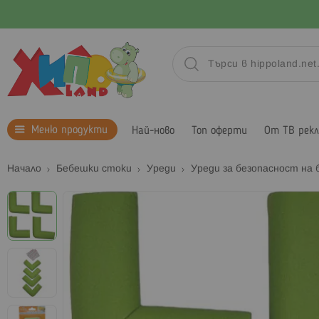
Меню продукти
Най-ново
Топ оферти
От ТВ рек
Начало
Бебешки стоки
Уреди
Уреди за безопасност на
Преминете
към
края
на
галерията
на
изображенията