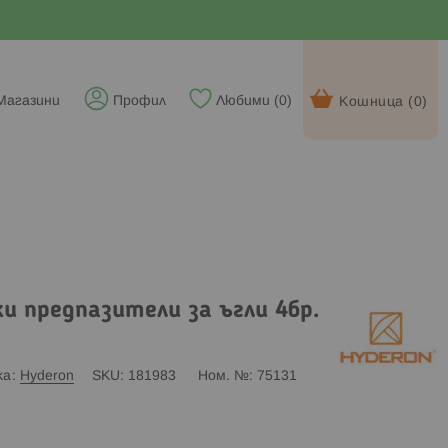
Магазини
Профил
Любими (
0
)
Кошница (
0
)
и предпазители за ъгли 4бр.
ка
Hyderon
SKU
181983
Ном. №
75131