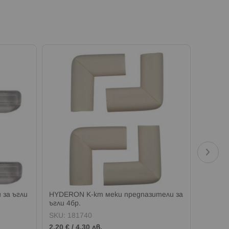
за ъгли
HYDERON К-кт меки предпазители за
HYDERO
ъгли 4бр.
за ъгли
SKU:
181740
SKU:
1
2,20 €
/
4,30 лв.
1,69 €