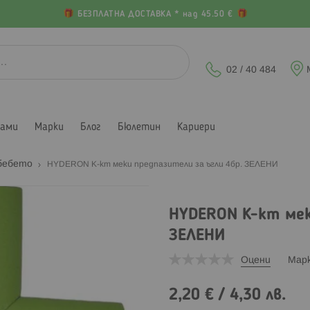
БЕЗПЛАТНА ДОСТАВКА * над 45.50 €
02 / 40 484
лами
Марки
Блог
Бюлетин
Кариери
 бебето
HYDERON К-кт меки предпазители за ъгли 4бр. ЗЕЛЕНИ
HYDERON К-кт мек
ЗЕЛЕНИ
Оцени
Мар
2,20 €
/
4,30 лв.