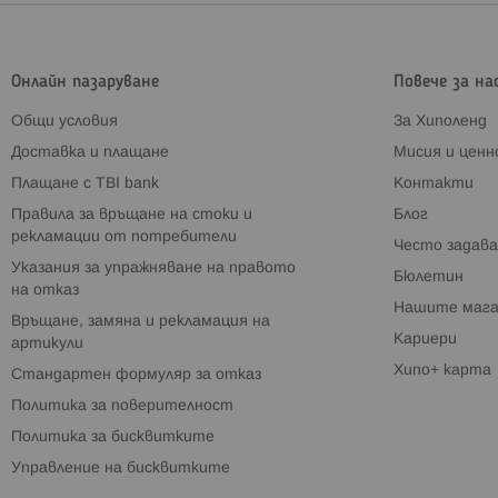
Онлайн пазаруване
Повече за на
Общи условия
За Хиполенд
Доставка и плащане
Мисия и цен
Плащане с TBI bank
Контакти
Правила за връщане на стоки и
Блог
рекламации от потребители
Често задава
Указания за упражняване на правото
Бюлетин
на отказ
Нашите мага
Връщане, замяна и рекламация на
Кариери
артикули
Хипо+ карта
Стандартен формуляр за отказ
Политика за поверителност
Политика за бисквитките
Управление на бисквитките