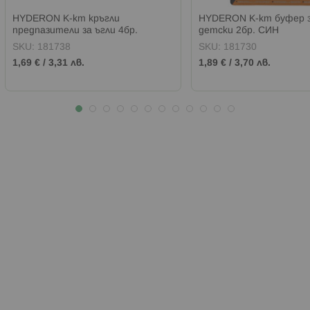
HYDERON К-кт кръгли
HYDERON К-кт буфер 
предпазители за ъгли 4бр.
детски 2бр. СИН
SKU:
181738
SKU:
181730
1,69 €
/
3,31 лв.
1,89 €
/
3,70 лв.