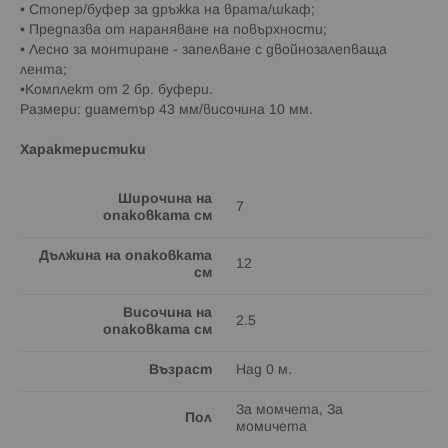
• Стопер/буфер за дръжка на врата/шкаф;
• Предпазва от нараняване на повърхности;
• Лесно за монтиране - запелване с двойнозалепваща
лента;
•Комплект от 2 бр. буфери.
Размери: диаметър 43 мм/височина 10 мм.
Характеристики
Широчина на
7
опаковката см
Дължина на опаковката
12
см
Височина на
2.5
опаковката см
Възраст
Над 0 м.
За момчета, За
Пол
момичета