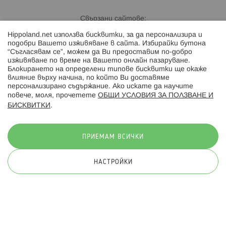
Свързани сайтове:
Hippoland.net използва бисквитки, за да персонализира и
Hippoland.ro
подобри Вашето изживяване в сайта. Избирайки бутона
“Съгласявам се”, можем да Ви предоставим по-добро
изживяване по време на Вашето онлайн пазаруване.
Последвайте ни:
Блокирането на определени типове бисквитки ще окаже
влияние върху начина, по който Ви доставяме
персонализирано съдържание. Ако искате да научите
повече, моля, прочетете
ОБЩИ УСЛОВИЯ ЗА ПОЛЗВАНЕ И
БИСКВИТКИ
.
Начини на плащане:
ПРИЕМАМ ВСИЧКИ
НАСТРОЙКИ
© 2026 Hippoland.net. Всички права запазени
Общи условия
Πолитика за поверителност
Карта на сайта
Онлайн магазин от