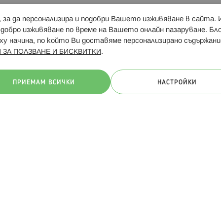
и, за да персонализира и подобри Вашето изживяване в сайта.
Свързани сайтове:
Hippoland.ro
Последвайте
-добро изживяване по време на Вашето онлайн пазаруване. Б
у начина, по който Ви доставяме персонализирано съдържани
.
 ЗА ПОЛЗВАНЕ И БИСКВИТКИ
ачини на плащане:
ПРИЕМАМ ВСИЧКИ
НАСТРОЙКИ
. Всички права запазени
Общи условия
Πолитика за поверителн
Онлайн магазин от