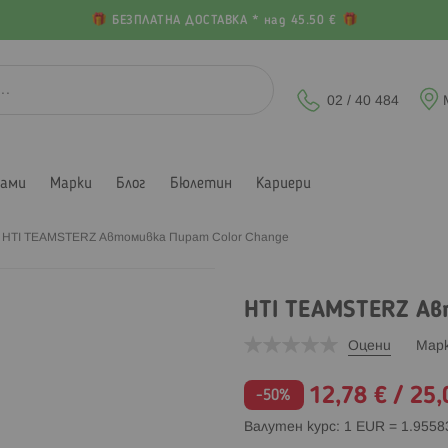
БЕЗПЛАТНА ДОСТАВКА * над 45.50 €
02 / 40 484
лами
Марки
Блог
Бюлетин
Кариери
HTI TEAMSTERZ Автомивка Пират Color Change
HTI TEAMSTERZ Ав
Оцени
Мар
Промо
12,78 €
/
25,
-50%
цена
Валутен курс: 1 EUR = 1.955