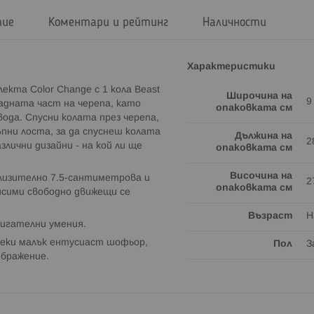
тие
Коментари и рейтинг
Наличности
Характеристики
кта Color Change с 1 кола Beast
Широчина на
9
задната част на черепа, като
опаковката см
ода. Спусни колата през черепа,
ъпни лоста, за да спуснеш колата
Дължина на
2
злични дизайни - на кой ли ще
опаковката см
Височина на
близително 7.5-сантиметрова и
2
опаковката см
висими свободно движещи се
Възраст
Н
игателни умения.
секи малък ентусиаст шофьор,
Пол
З
ображение.