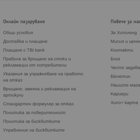
Онлайн пазаруване
Повече за на
Общи условия
За Хиполенд
Доставка и плащане
Мисия и цен
Плащане с TBI bank
Контакти
Правила за връщане на стоки и
Блог
рекламации от потребители
Често задава
Указания за упражняване на правото
Бюлетин
на отказ
Нашите мага
Връщане, замяна и рекламация на
Кариери
артикули
Хипо+ карта
Стандартен формуляр за отказ
Политика за поверителност
Политика за бисквитките
Управление на бисквитките