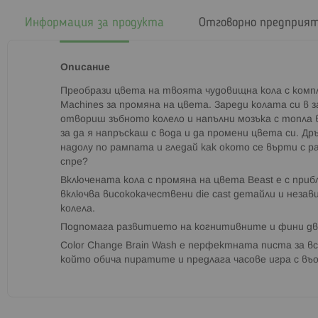
началото
на
Информация за продукта
Отговорно предприя
галерия
със
снимки
Описание
Преобрази цвета на твоята чудовищна кола с компле
Machines за промяна на цвета. Зареди колата си в 
отвориш зъбното колело и напълни мозъка с топла в
за да я напръскаш с вода и да промени цвета си. Др
надолу по рампата и гледай как окото се върти с ра
спре?
Включената кола с промяна на цвета Beast е с при
включва висококачествени die cast детайли и неза
колела.
Подпомага развитието на когнитивните и фини дв
Color Change Brain Wash е перфектната писта за в
който обича пиратите и предлага часове игра с въ