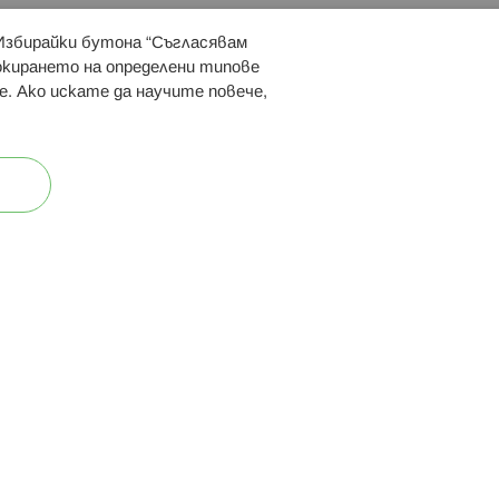
 Избирайки бутона “Съгласявам
 ни:
локирането на определени типове
е. Ако искате да научите повече,
ост
Карта на сайта