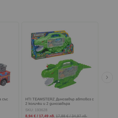
 със
HTI TEAMSTERZ Динозавър автовоз с
HTI TE
2 колички и 2 динозавъра
количк
SKU:
193628
SKU:
1
Промо
Промо
8,94 €
/
17,49 лв.
17,88 €
/
34,97 лв.
5,88 €