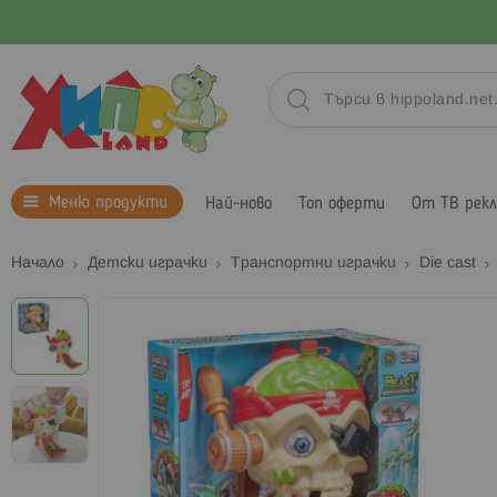
Меню продукти
Най-ново
Топ оферти
От ТВ рек
Начало
Детски играчки
Транспортни играчки
Die cast
Преминете
към
края
на
галерията
на
изображенията