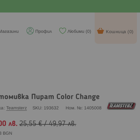
Магазини
Профил
Любими (
0
)
Кошница (
0
)
томивка Пират Color Change
ка
Teamsterz
SKU
193632
Ном. №
1405008
00 лв.
25,55 €
/
49,97 лв.
83 BGN