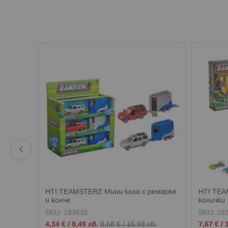
 с
HTI TEAMSTERZ Мини кола с ремарке
HTI TEA
и конче
колички
SKU:
193635
SKU:
19
Промо
Промо
4,34 €
/
8,49 лв.
8,68 €
/
16,98 лв.
7,67 €
/