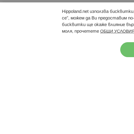
Hippoland.net използва бисквитк
Брошури
Магазини
се”, можем да Ви предоставим по
бисквитки ще окаже влияние върх
моля, прочетете
ОБЩИ УСЛОВИЯ
Н
© 2026 Hippoland.net