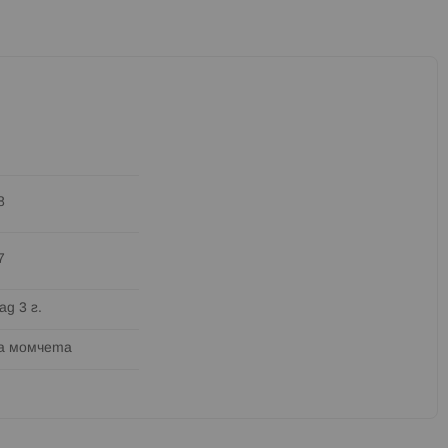
8
7
ад 3 г.
а момчета