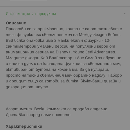
Информация за продукта
Описание
Приготви се за приключения, които не са от този свят с
тези фигурки със светлинен меч на Междузвездни войни.
Във всяка опаковка има 2 малки екшън фигурки - 10-
сантиметрови умалени версии на популярни герои от
анимационния сериал на Disney+, Young Jedi Adventures.
Младите джедаи Кай Брайтстар и Лис Солей
за обучение
и епичен дуел с изскачащата функция за светлинния меч,
активиран от бутона на колана им. За да нулираш,
просто натисни светлинния меч обратно надолу. Таборр
и дроидът също са готови за битка, включващи дизайн и
декорация от шоуто.
Асортимент. Всеки комплект се продава отделно.
Доставка според наличностите.
Характеристики