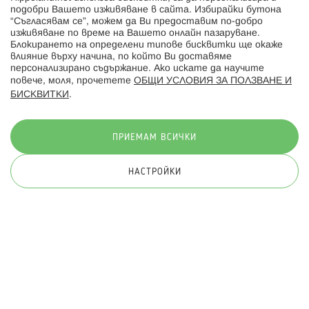
Hippoland.ro
подобри Вашето изживяване в сайта. Избирайки бутона
“Съгласявам се”, можем да Ви предоставим по-добро
изживяване по време на Вашето онлайн пазаруване.
Последвайте ни:
Блокирането на определени типове бисквитки ще окаже
влияние върху начина, по който Ви доставяме
персонализирано съдържание. Ако искате да научите
повече, моля, прочетете
ОБЩИ УСЛОВИЯ ЗА ПОЛЗВАНЕ И
БИСКВИТКИ
.
Начини на плащане:
ПРИЕМАМ ВСИЧКИ
НАСТРОЙКИ
© 2026 Hippoland.net. Всички права запазени
Общи условия
Πолитика за поверителност
Карта на сайта
Онлайн магазин от