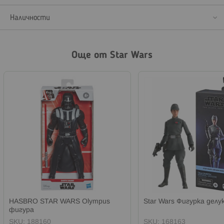
Наличности
Още от Star Wars
HASBRO STAR WARS Olympus
Star Wars Фигурка делу
фигура
SKU:
188160
SKU:
168163