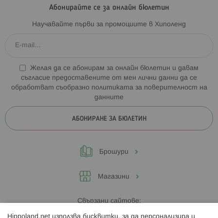
Абонирайте се за онлайн бюлетин
Научавайте първи за промоциите в Хиполенд
Желая да се абонирам за онлайн бюлетин и давам
съгласие предоставените от мен лични данни да се
обработват съобразно
политиката за поверителност на
данните
АБОНИРАНЕ ЗА БЮЛЕТИН
Брошури
Магазини
Свързани сайтове:
Hippoland.net използва бисквитки, за да персонализира и