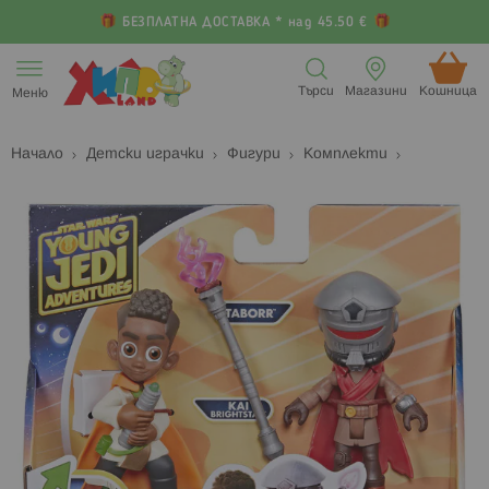
БЕЗПЛАТНА ДОСТАВКА * над 45.50 €
Прескачане
към
Търси
Магазини
Кошница (
Меню
съдържанието
Начало
Детски играчки
Фигури
Комплекти
Преминете
П
към
к
края
н
на
н
галерията
г
на
с
изображенията
с