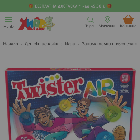
БЕЗПЛАТНА ДОСТАВКА * над 45.50 €
Прескачане
към
Търси
Магазини
Кошница (
Меню
съдържанието
Начало
Детски играчки
Игри
Занимателни и състезате
Преминете
П
към
к
края
н
на
н
галерията
г
на
с
изображенията
с