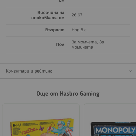
см
Височина на
26.67
опаковката см
Възраст
Над 8 г.
За момчета, За
Пол
момичета
Коментари и рейтинг
Още от Hasbro Gaming