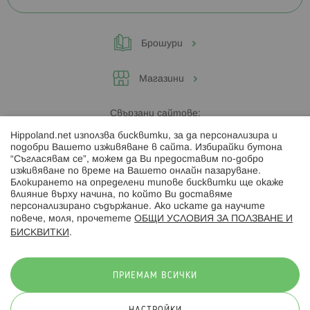
Брошури
Магазини
Свързани сайтове:
Hippoland.net използва бисквитки, за да персонализира и
Hippoland.ro
подобри Вашето изживяване в сайта. Избирайки бутона
“Съгласявам се”, можем да Ви предоставим по-добро
изживяване по време на Вашето онлайн пазаруване.
Последвайте ни:
Блокирането на определени типове бисквитки ще окаже
влияние върху начина, по който Ви доставяме
персонализирано съдържание. Ако искате да научите
повече, моля, прочетете
ОБЩИ УСЛОВИЯ ЗА ПОЛЗВАНЕ И
БИСКВИТКИ
.
Начини на плащане:
ПРИЕМАМ ВСИЧКИ