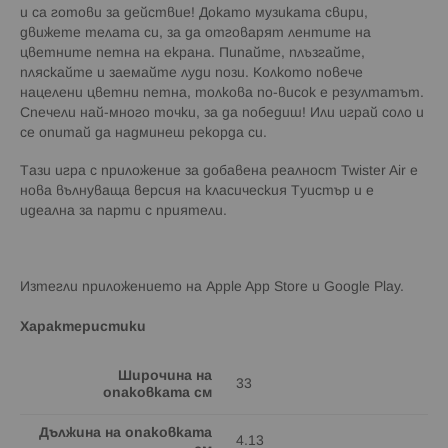
и са готови за действие! Докато музиката свири,
движете телата си, за да отговарят лентите на
цветните петна на екрана. Пипайте, плъзгайте,
пляскайте и заемайте луди пози. Колкото повече
нацелени цветни петна, толкова по-висок е резултатът.
Спечели най-много точки, за да победиш! Или играй соло и
се опитай да надминеш рекорда си.
Тази игра с приложение за добавена реалност Twister Air е
нова вълнуваща версия на класическия Туистър и е
идеална за парти с приятели.
Изтегли приложението на Apple App Store и Google Play.
Характеристики
Широчина на
33
опаковката см
Дължина на опаковката
4.13