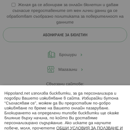
Желая да се абонирам за онлайн бюлетин и давам
съгласие предоставените от мен лични данни да се
обработват съобразно
политиката за поверителност на
данните
АБОНИРАНЕ ЗА БЮЛЕТИН
Брошури
Магазини
Свързани сайтове:
Hippoland.net използва бисквитки, за да персонализира и
Hippoland.ro
подобри Вашето изживяване в сайта. Избирайки бутона
“Съгласявам се”, можем да Ви предоставим по-добро
изживяване по време на Вашето онлайн пазаруване.
Последвайте ни:
Блокирането на определени типове бисквитки ще окаже
влияние върху начина, по който Ви доставяме
персонализирано съдържание. Ако искате да научите
повече, моля, прочетете
ОБЩИ УСЛОВИЯ ЗА ПОЛЗВАНЕ И