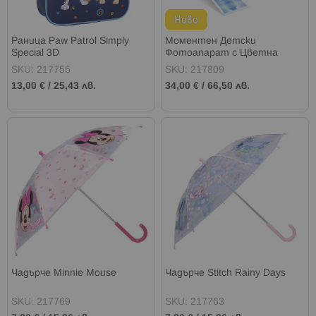
Ново
Раница Paw Patrol Simply
Моментен Детски
Special 3D
Фотоапарат с Цветна
Хартия 2 цвята
SKU: 217755
SKU: 217809
13,00 €
/
25,43 лв.
34,00 €
/
66,50 лв.
Чадърче Minnie Mouse
Чадърче Stitch Rainy Days
SKU: 217769
SKU: 217763