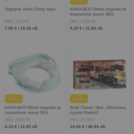
Ново
Чадърче Sonic Rainy days
KIKKA BOO Мека седалка за
тоалетна чиния SEA
WORLD STARFISH PINK
SKU: 217747
SKU: 215576
7,80 €
/
15,26 лв.
6,10 €
/
11,93 лв.
Ново
Ново
KIKKA BOO Мека седалка за
Влак Classic звук, светлина,
тоалетна чиния SEA
пушек Radio/C
WORLD SEASHELL MINT
SKU: 215575
SKU: 217817
6,10 €
/
11,93 лв.
24,00 €
/
46,94 лв.