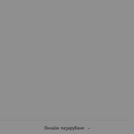
четете
страница
Онлайн пазаруване