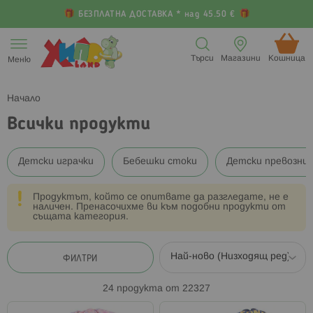
БЕЗПЛАТНА ДОСТАВКА * над 45.50 €
Прескачане
към
Търси
Магазини
Кошница (
Меню
съдържанието
Начало
Всички продукти
Детски играчки
Бебешки стоки
Детски превозни
Продуктът, който се опитвате да разгледате, не е
наличен. Пренасочихме ви към подобни продукти от
същата категория.
ФИЛТРИ
24
продукта от
22327