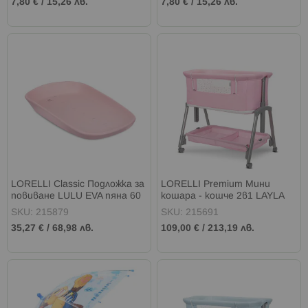
7,80 €
/
15,26 лв.
7,80 €
/
15,26 лв.
LORELLI Classic Подложка за
LORELLI Premium Мини
повиване LULU EVA пяна 60
кошара - кошче 2в1 LAYLA
см. PINK
PINK
SKU: 215879
SKU: 215691
35,27 €
/
68,98 лв.
109,00 €
/
213,19 лв.