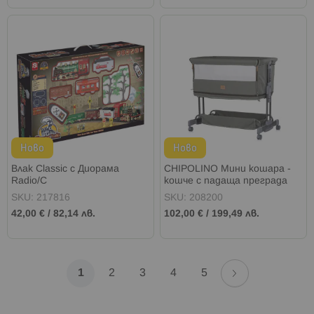
Ново
Ново
Влак Classic с Диорама
CHIPOLINO Мини кошара -
Radio/C
кошче с падаща преграда
2в1 ZEN МАТЧА
SKU: 217816
SKU: 208200
42,00 €
/
82,14 лв.
102,00 €
/
199,49 лв.
Страница
Страница
Напред
В
Страница
Страница
Страница
Страница
1
2
3
4
5
момента