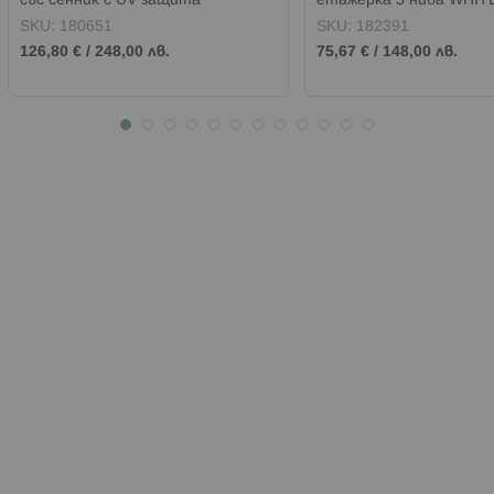
със сенник с UV защита
етажерка 5 нива WHIT
118х118х118 см.
SKU:
180651
SKU:
182391
126,80 €
/
248,00 лв.
75,67 €
/
148,00 лв.