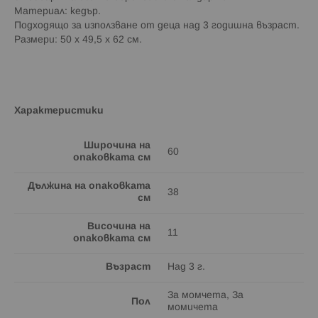
Материал: кедър.
Подходящо за използване от деца над 3 годишна възраст.
Размери: 50 х 49,5 х 62 см.
Характеристики
Широчина на
60
опаковката см
Дължина на опаковката
38
см
Височина на
11
опаковката см
Възраст
Над 3 г.
За момчета, За
Пол
момичета