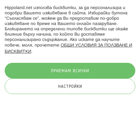
Hippoland.net използва бисквитки, за да персонализира и
Hippoland.ro
подобри Вашето изживяване в сайта. Избирайки бутона
“Съгласявам се”, можем да Ви предоставим по-добро
изживяване по време на Вашето онлайн пазаруване.
Последвайте ни:
Блокирането на определени типове бисквитки ще окаже
влияние върху начина, по който Ви доставяме
персонализирано съдържание. Ако искате да научите
повече, моля, прочетете
ОБЩИ УСЛОВИЯ ЗА ПОЛЗВАНЕ И
БИСКВИТКИ
.
Начини на плащане:
ПРИЕМАМ ВСИЧКИ
НАСТРОЙКИ
© 2026 Hippoland.net. Всички права запазени
Общи условия
Πолитика за поверителност
Карта на сайта
Онлайн магазин от