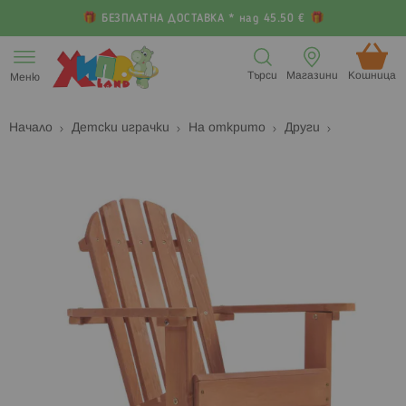
БЕЗПЛАТНА ДОСТАВКА * над 45.50 €
Прескачане
към
Търси
Магазини
Кошница (
Меню
съдържанието
Начало
Детски играчки
На открито
Други
Преминете
П
към
к
края
н
на
н
галерията
г
на
с
изображенията
с