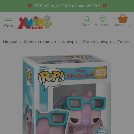
БЕЗПЛАТНА ДОСТАВКА * над 45.50 €
Прескачане
към
Търси
Магазини
Кошница (
Меню
съдържанието
Начало
Детски играчки
Фигури
Funko Фигури
Funko M
Преминете
П
към
к
края
н
на
н
галерията
г
на
с
изображенията
с