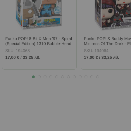
Funko POP! 8-Bit X-Men '97 - Spiral
Funko POP! & Buddy Movi
(Special Edition) 1310 Bobble-Head
Mistress Of The Dark - El
Gonk (Moonlight) (Special
SKU:
194068
SKU:
194064
1648
17,00 €
/
33,25 лв.
17,00 €
/
33,25 лв.