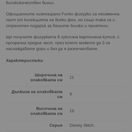
висококачествен винил.
Официалните лизензирани Funko фигурки са неизменна
част от колекцията на всеки фен, но също така са и
страхотен подарък за вашите близки и приятели.
Ще получите фигурката в луксозна картонена кутия, с
прозрачна предна част, през която можете да й се
наслаждавате дори и без да я разпечатвате.
Характеристики
Широчина на
11
опаковката см
Дължина на опаковката
9
см
Височина на
16
опаковката см
Серия
Disney Stitch