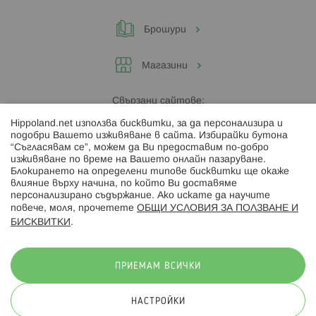
Брошури
Магазини
Свързани сайтове:
Hippoland.net използва бисквитки, за да персонализира и
Hippoland.ro
подобри Вашето изживяване в сайта. Избирайки бутона
“Съгласявам се”, можем да Ви предоставим по-добро
изживяване по време на Вашето онлайн пазаруване.
Последвайте ни:
Блокирането на определени типове бисквитки ще окаже
влияние върху начина, по който Ви доставяме
персонализирано съдържание. Ако искате да научите
повече, моля, прочетете
ОБЩИ УСЛОВИЯ ЗА ПОЛЗВАНЕ И
БИСКВИТКИ
.
Начини на плащане:
ПРИЕМАМ ВСИЧКИ
НАСТРОЙКИ
© 2026 Hippoland.net. Всички права запазени