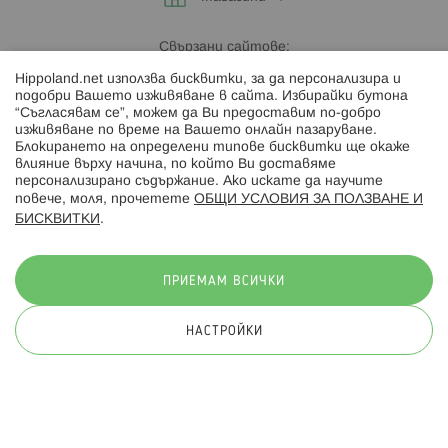
Свързани сайтове:
Hippoland.net използва бисквитки, за да персонализира и
Hippoland.ro
подобри Вашето изживяване в сайта. Избирайки бутона
“Съгласявам се”, можем да Ви предоставим по-добро
изживяване по време на Вашето онлайн пазаруване.
Последвайте ни:
Блокирането на определени типове бисквитки ще окаже
влияние върху начина, по който Ви доставяме
персонализирано съдържание. Ако искате да научите
повече, моля, прочетете
ОБЩИ УСЛОВИЯ ЗА ПОЛЗВАНЕ И
БИСКВИТКИ
.
Начини на плащане:
ПРИЕМАМ ВСИЧКИ
НАСТРОЙКИ
© 2026 Hippoland.net. Всички права запазени
Общи условия
Πолитика за поверителност
Карта на сайта
Онлайн магазин от