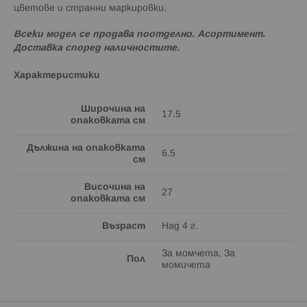
цветове и странни маркировки.
Всеки модел се продава поотделно. Асортимент.
Доставка според наличностите.
Характеристики
Широчина на
17.5
опаковката см
Дължина на опаковката
6.5
см
Височина на
27
опаковката см
Възраст
Над 4 г.
За момчета, За
Пол
момичета