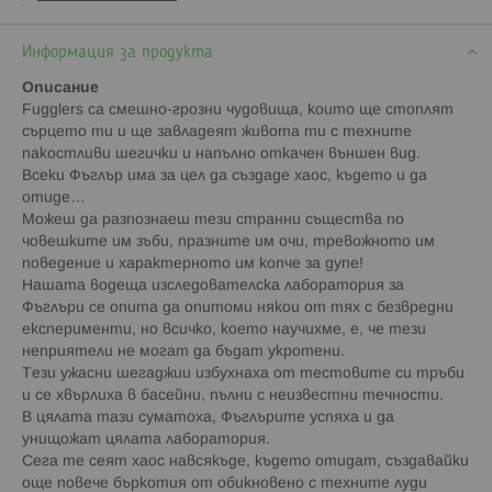
Информация за продукта
Описание
Fugglers са смешно-грозни чудовища, които ще стоплят
сърцето ти и ще завладеят живота ти с техните
пакостливи шегички и напълно откачен външен вид.
Всеки Фъглър има за цел да създаде хаос, където и да
отиде…
Можеш да разпознаеш тези странни същества по
човешките им зъби, празните им очи, тревожното им
поведение и характерното им копче за дупе!
Нашата водеща изследователска лаборатория за
Фъглъри се опита да опитоми някои от тях с безвредни
експерименти, но всичко, което научихме, е, че тези
неприятели не могат да бъдат укротени.
Тези ужасни шегаджии избухнаха от тестовите си тръби
и се хвърлиха в басейни, пълни с неизвестни течности.
В цялата тази суматоха, Фъглърите успяха и да
унищожат цялата лаборатория.
Сега те сеят хаос навсякъде, където отидат, създавайки
още повече бъркотия от обикновено с техните луди