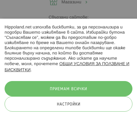
Магазини
Свързани сайтове:
Hippoland.net използва бисквитки, за да персонализира и
Hippoland.ro
подобри Вашето изживяване в сайта. Избирайки бутона
“Съгласявам се”, можем да Ви предоставим по-добро
изживяване по време на Вашето онлайн пазаруване.
Последвайте ни:
Блокирането на определени типове бисквитки ще окаже
влияние върху начина, по който Ви доставяме
персонализирано съдържание. Ако искате да научите
повече, моля, прочетете
ОБЩИ УСЛОВИЯ ЗА ПОЛЗВАНЕ И
БИСКВИТКИ
.
Начини на плащане:
ПРИЕМАМ ВСИЧКИ
НАСТРОЙКИ
© 2026 Hippoland.net. Всички права запазени
Общи условия
Πолитика за поверителност
Карта на сайта
Онлайн магазин от