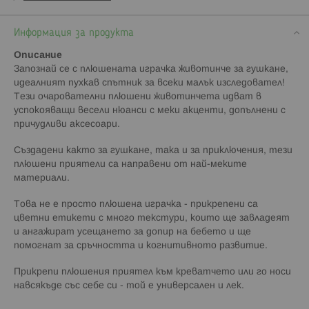
Информация за продукта
Описание
Запознай се с плюшената играчка животинче за гушкане,
идеалният пухкав спътник за всеки малък изследовател!
Тези очарователни плюшени животинчета идват в
успокояващи весели нюанси с меки акценти, допълнени с
причудливи аксесоари.
Създадени както за гушкане, така и за приключения, тези
плюшени приятели са направени от най-меките
материали.
Това не е просто плюшена играчка - прикрепени са
цветни етикети с много текстури, които ще завладеят
и ангажират усещането за допир на бебето и ще
помогнат за сръчността и когнитивното развитие.
Прикрепи плюшения приятел към креватчето или го носи
навсякъде със себе си - той е универсален и лек.