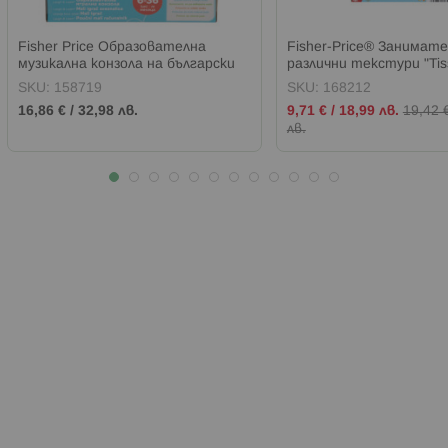
Fisher Price Образователна
Fisher-Price® Занимате
музикална конзола на български
различни текстури "Tis
Laugh & Learn®
Activity Cube"
SKU:
158719
SKU:
168212
Промо
16,86 €
/
32,98 лв.
9,71 €
/
18,99 лв.
19,42 
цена
лв.