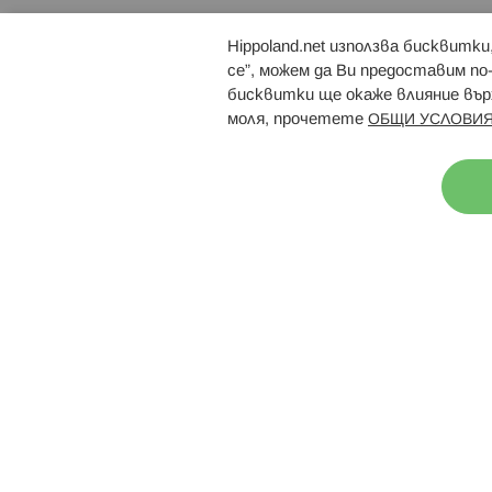
Hippoland.net използва бисквитк
Брошури
Магазини
се”, можем да Ви предоставим по
бисквитки ще окаже влияние върх
моля, прочетете
ОБЩИ УСЛОВИЯ
Н
© 2026 Hippoland.net