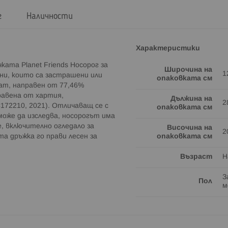
г
Наличности
Характеристики
ката Planet Friends Носорог за
Широчина на
1
тни, които са застрашени или
опаковката см
лат, направен от 77,46%
равена от хартия,
Дължина на
2
C172210, 2021). Отличаващ се с
опаковката см
оже да изследва, носорогът има
е, включително огледало за
Височина на
2
а дръжка го прави лесен за
опаковката см
Възраст
Н
З
Пол
м