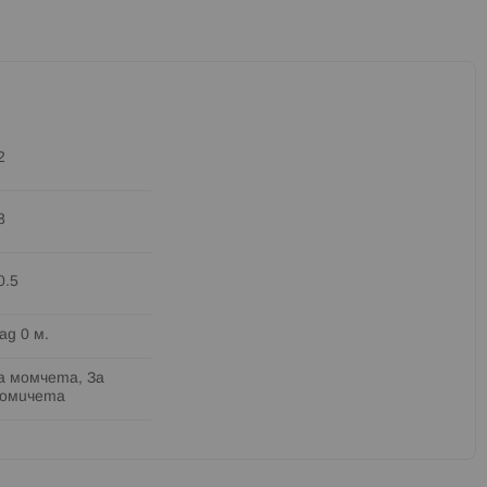
2
8
0.5
ад 0 м.
а момчета, За
омичета