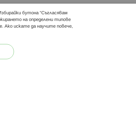
 Избирайки бутона “Съгласявам
 ни:
локирането на определени типове
е. Ако искате да научите повече,
ост
Карта на сайта