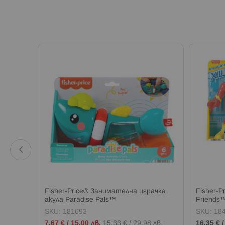
воз с 1
Fisher-Price® Занимателна играчка
Fisher-P
акула Paradise Pals™
Friends
SKU:
181693
SKU:
18
Промо
7,67 €
/
15,00 лв.
15,33 €
/
29,98 лв.
16,35 €