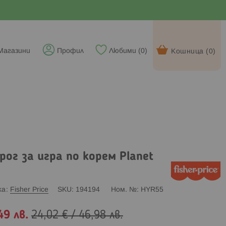
Магазини
Профил
Любими (
0
)
Кошница (
0
)
рог за игра по корем Planet
ка
Fisher Price
SKU
194194
Ном. №
HYR55
49 лв.
24,02 €
/
46,98 лв.