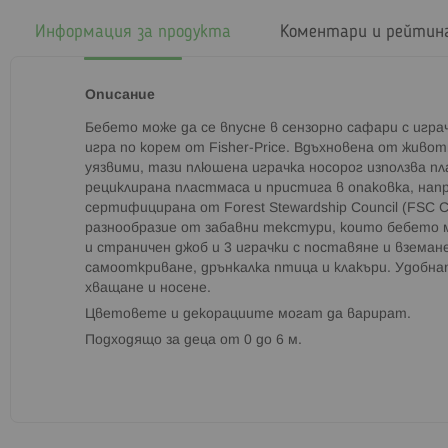
началото
на
Информация за продукта
Коментари и рейтин
галерия
със
снимки
Описание
Бебето може да се впусне в сензорно сафари с играч
игра по корем от Fisher-Price. Вдъхновена от живо
уязвими, тази плюшена играчка носорог използва п
рециклирана пластмаса и пристига в опаковка, нап
сертифицирана от Forest Stewardship Council (FSC 
разнообразие от забавни текстури, които бебето м
и страничен джоб и 3 играчки с поставяне и вземан
самооткриване, дрънкалка птица и клакъри. Удобнат
хващане и носене.
Цветовете и декорациите могат да варират.
Подходящо за деца от 0 до 6 м.