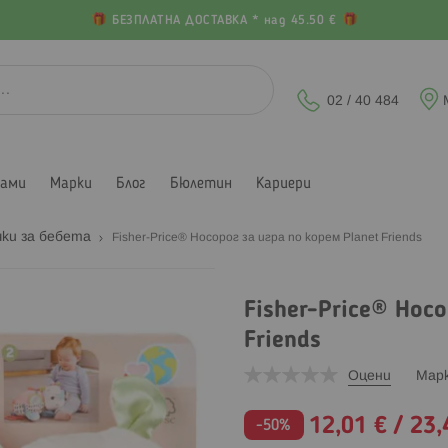
БЕЗПЛАТНА ДОСТАВКА * над 45.50 €
02 / 40 484
лами
Марки
Блог
Бюлетин
Кариери
ки за бебета
Fisher-Price® Носорог за игра по корем Planet Friends
Fisher-Price® Носо
Friends
Оцени
Мар
Промо
12,01 €
/
23,
-50%
цена