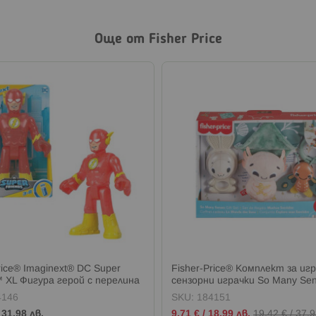
Още от Fisher Price
rice® Imaginext® DC Super
Fisher-Price® Комплект за игр
™ XL Фигура герой с перелина
сензорни играчки So Many Sen
Set
4146
SKU:
184151
Промо
/
31,98 лв.
9,71 €
/
18,99 лв.
19,42 €
/
37,9