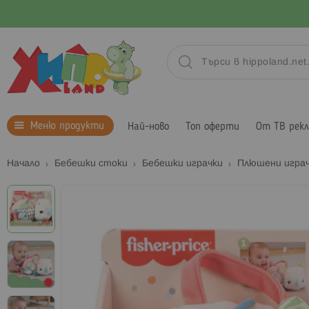
Меню продукти
Най-ново
Топ оферти
От ТВ рек
Начало
Бебешки стоки
Бебешки играчки
Плюшени играч
Преминете
към
края
на
галерията
на
изображенията