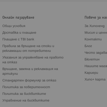
Онлайн пазаруване
Повече за на
Общи условия
За Хиполенд
Доставка и плащане
Мисия и цен
Плащане с TBI bank
Контакти
Правила за връщане на стоки и
Блог
рекламации от потребители
Често задава
Указания за упражняване на правото
Бюлетин
на отказ
Нашите мага
Връщане, замяна и рекламация на
Кариери
артикули
Хипо+ карта
Стандартен формуляр за отказ
Политика за поверителност
Политика за бисквитките
Управление на бисквитките