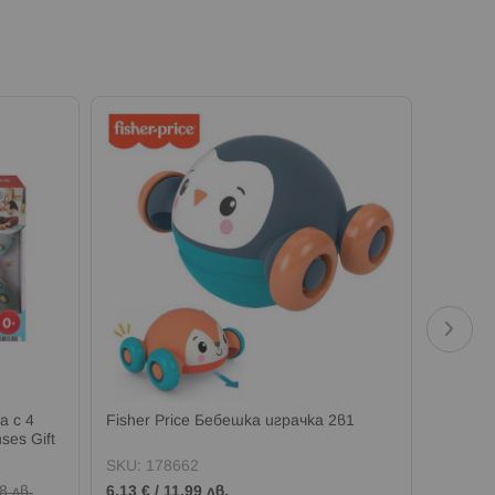
а с 4
Fisher Price Бебешка играчка 2в1
Fisher
ses Gift
сглобяв
SKU:
178662
SKU:
1
Промо
8 лв.
6,13 €
/
11,99 лв.
7,67 €