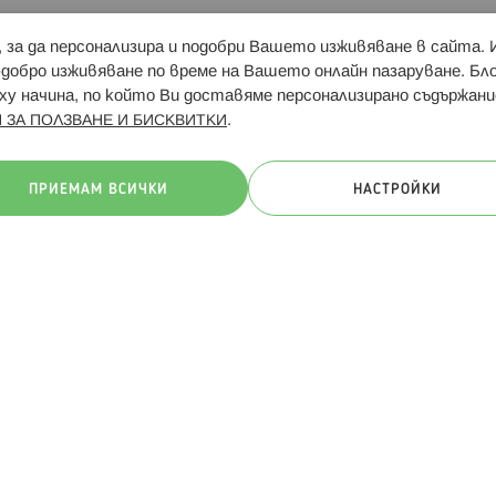
и, за да персонализира и подобри Вашето изживяване в сайта.
Свързани сайтове:
Hippoland.ro
Последвайте
-добро изживяване по време на Вашето онлайн пазаруване. Б
у начина, по който Ви доставяме персонализирано съдържани
.
 ЗА ПОЛЗВАНЕ И БИСКВИТКИ
ачини на плащане:
ПРИЕМАМ ВСИЧКИ
НАСТРОЙКИ
. Всички права запазени
Общи условия
Πолитика за поверителн
Онлайн магазин от