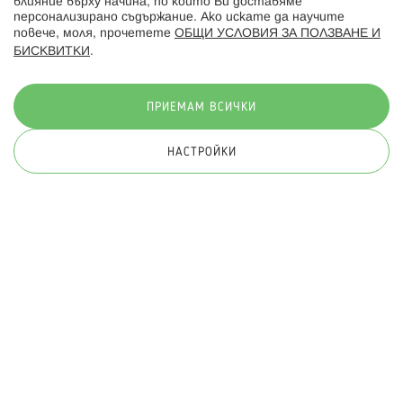
влияние върху начина, по който Ви доставяме
персонализирано съдържание. Ако искате да научите
повече, моля, прочетете
ОБЩИ УСЛОВИЯ ЗА ПОЛЗВАНЕ И
БИСКВИТКИ
.
Начини на плащане:
ПРИЕМАМ ВСИЧКИ
НАСТРОЙКИ
© 2026 Hippoland.net. Всички права запазени
Общи условия
Πолитика за поверителност
Карта на сайта
Онлайн магазин от