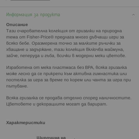
Информация за продукта
Описание
Тази очарователна колекция от гризалки на природна
тема от Fisher-Price® предлага много дъвчащи игри за
всяко бебе. Оразмерена точно за малките ръчички за
хващане и задържане, тази колекция включва маймуна,
зайче, пеперуда и гъба, всички в модерни меки цветове.
Изработена от мека пластмаса без BPA, всяка гризалка
може лесно да се прикрепи към активна гимнастика или
постелка за игра за време по корем или чанта за игра при
пътуване.
Всяка гризалка се продава отделно според наличностите.
Цветовете и декорациите могат да варират.
Характеристики
Широчина на