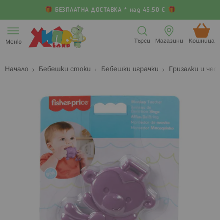
БЕЗПЛАТНА ДОСТАВКА * над 45.50 €
Прескачане
към
Търси
Магазини
Кошница (
Меню
съдържанието
Начало
Бебешки стоки
Бебешки играчки
Гризалки и чес
Преминете
П
към
к
края
н
на
н
галерията
г
на
с
изображенията
с