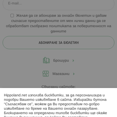
Желая да се абонирам за онлайн бюлетин и давам
съгласие предоставените от мен лични данни да се
обработват съобразно
политиката за поверителност на
данните
АБОНИРАНЕ ЗА БЮЛЕТИН
Брошури
Магазини
Свързани сайтове:
Hippoland.net използва бисквитки, за да персонализира и
Hippoland.ro
подобри Вашето изживяване в сайта. Избирайки бутона
“Съгласявам се”, можем да Ви предоставим по-добро
изживяване по време на Вашето онлайн пазаруване.
Последвайте ни:
Блокирането на определени типове бисквитки ще окаже