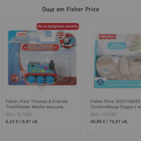
Още от Fisher Price
Не се предлага онлайн
Fisher Price Thomas & Friends
Fisher Price SOOTHERS
TrackMaster Малка машина
Успокояваща видра с м
SKU:
117383
SKU:
120385
5,10 €
/
9,97 лв.
40,89 €
/
79,97 лв.