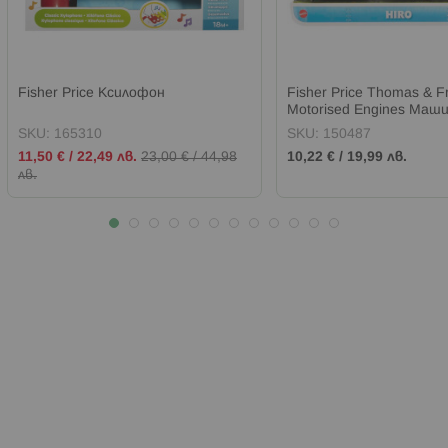
Fisher Price Ксилофон
Fisher Price Thomas & 
Motorised Engines Маш
SKU:
165310
SKU:
150487
Промо
11,50 €
/
22,49 лв.
23,00 €
/
44,98
10,22 €
/
19,99 лв.
цена
лв.