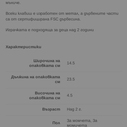
мъниче.
Всеки клавиш е изработен от метал, а дървените части
са от сертифицирана FSC дървесина.
Играчката е подходяща за деца над 2 години
Характеристики
Широчина на
14.5
опаковката см
Дължина на опаковката
23.5
см
Височина на
4.5
опаковката см
Възраст
Над 2 г.
За момчета, За
Пол
момичета