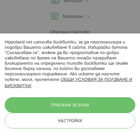
Брошури
Магазини
Свързани сайтове:
Hippoland.net използва бисквитки, за да персонализира и
Hippoland.ro
подобри Вашето изживяване в сайта. Избирайки бутона
“Съгласявам се”, можем да Ви предоставим по-добро
изживяване по време на Вашето онлайн пазаруване.
Последвайте ни:
Блокирането на определени типове бисквитки ще окаже
влияние върху начина, по който Ви доставяме
персонализирано съдържание. Ако искате да научите
повече, моля, прочетете
ОБЩИ УСЛОВИЯ ЗА ПОЛЗВАНЕ И
БИСКВИТКИ
.
Начини на плащане:
ПРИЕМАМ ВСИЧКИ
НАСТРОЙКИ
© 2026 Hippoland.net. Всички права запазени
Общи условия
Πолитика за поверителност
Карта на сайта