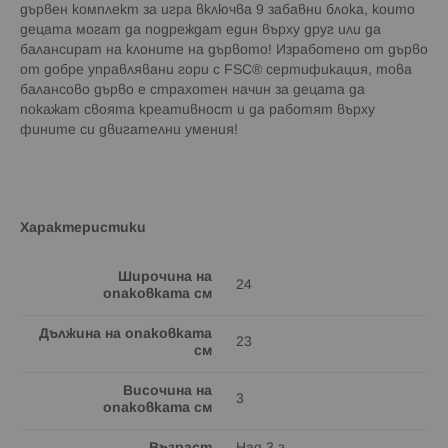
дървен комплект за игра включва 9 забавни блока, които
децата могат да подреждат един върху друг или да
балансират на клоните на дървото! Изработено от дърво
от добре управлявани гори с FSC® сертификация, това
балансово дърво е страхотен начин за децата да
покажат своята креативност и да работят върху
фините си двигателни умения!
Характеристики
Широчина на
24
опаковката см
Дължина на опаковката
23
см
Височина на
3
опаковката см