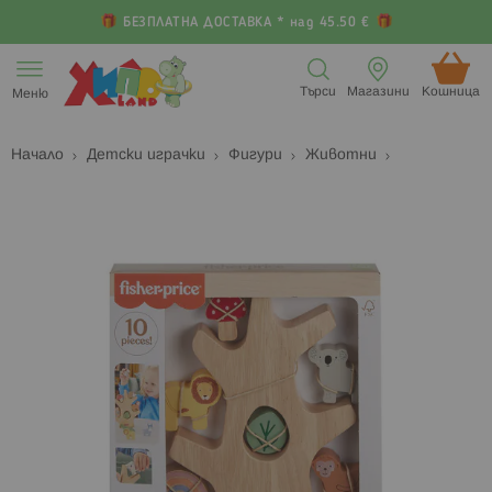
БЕЗПЛАТНА ДОСТАВКА * над 45.50 €
Прескачане
към
Търси
Магазини
Кошница (
Меню
съдържанието
Начало
Детски играчки
Фигури
Животни
Преминете
П
към
к
края
н
на
н
галерията
г
на
с
изображенията
с