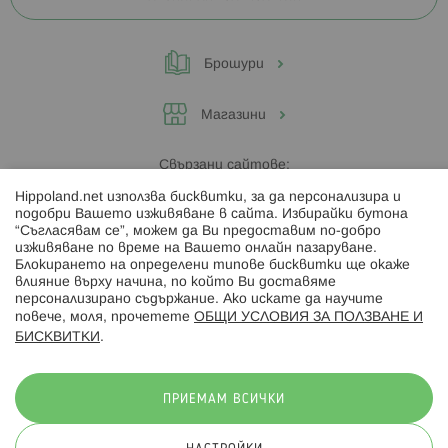
Брошури
Магазини
Свързани сайтове:
Hippoland.net използва бисквитки, за да персонализира и
Hippoland.ro
подобри Вашето изживяване в сайта. Избирайки бутона
“Съгласявам се”, можем да Ви предоставим по-добро
изживяване по време на Вашето онлайн пазаруване.
Последвайте ни:
Блокирането на определени типове бисквитки ще окаже
влияние върху начина, по който Ви доставяме
персонализирано съдържание. Ако искате да научите
повече, моля, прочетете
ОБЩИ УСЛОВИЯ ЗА ПОЛЗВАНЕ И
БИСКВИТКИ
.
Начини на плащане:
ПРИЕМАМ ВСИЧКИ