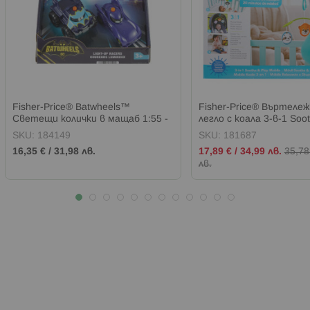
Fisher-Price® Batwheels™
Fisher-Price® Въртележ
Светещи колички в мащаб 1:55 -
легло с коала 3-в-1 Soot
2 броя
Mobile™
SKU:
184149
SKU:
181687
Промо
16,35 €
/
31,98 лв.
17,89 €
/
34,99 лв.
35,78
цена
лв.