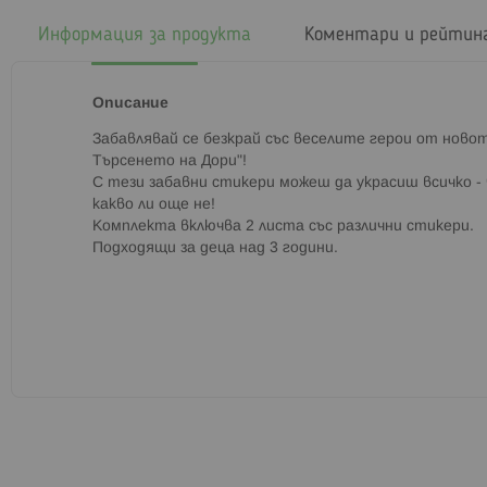
началото
на
Информация за продукта
Коментари и рейтин
галерия
със
снимки
Описание
Забавлявай се безкрай със веселите герои от новото
Търсенето на Дори"!
С тези забавни стикери можеш да украсиш всичко -
какво ли още не!
Комплекта включва 2 листа със различни стикери.
Подходящи за деца над 3 години.