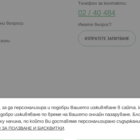
Телефон за контакти:
02 / 40 484
ни въпроси
Имате въпрос?
ИЗПРАТЕТЕ ЗАПИТВАНЕ
зини
и, за да персонализира и подобри Вашето изживяване в сайта.
Свързани сайтове:
Hippoland.ro
Последвайте
-добро изживяване по време на Вашето онлайн пазаруване. Б
у начина, по който Ви доставяме персонализирано съдържани
.
 ЗА ПОЛЗВАНЕ И БИСКВИТКИ
ачини на плащане: