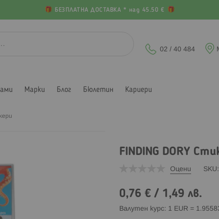
БЕЗПЛАТНА ДОСТАВКА * над 45.50 €
02 / 40 484
лами
Марки
Блог
Бюлетин
Кариери
кери
FINDING DORY Сти
Оцени
SKU
0,76 €
/
1,49 лв.
Валутен курс: 1 EUR = 1.955