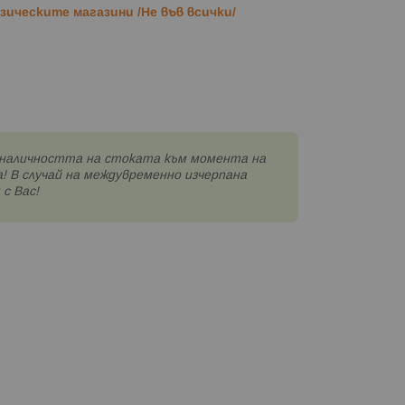
ическите магазини /Не във всички/
наличността на стоката към момента на
! В случай на междувременно изчерпана
с Вас!