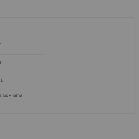
0
1
.1
а момчета