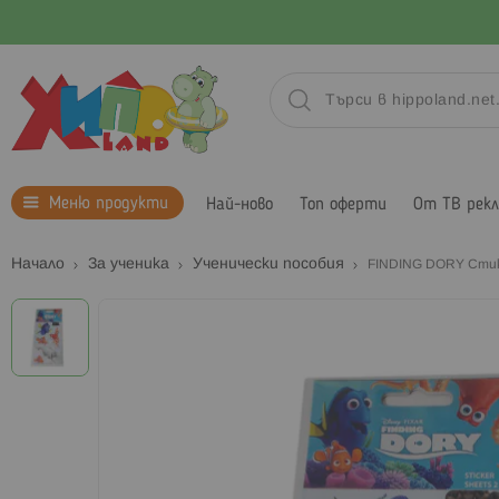
Меню продукти
Най-ново
Топ оферти
От ТВ рек
Начало
За ученика
Ученически пособия
FINDING DORY Сти
Преминете
към
края
на
галерията
на
изображенията