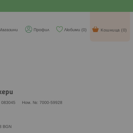
Магазини
Профил
Любими (
0
)
Кошница (
0
)
кери
083045
Ном. №
7000-59928
83 BGN