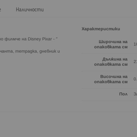
г
Наличности
Характеристики
 филмче на Disney Pixar - "
Широчина на
1
опаковката см
 чанта, тетрадка, дневник и
Дължина на
2
опаковката см
Височина на
0
опаковката см
Пол
З