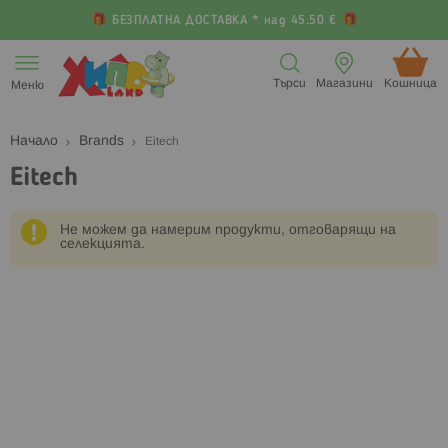
БЕЗПЛАТНА ДОСТАВКА * над 45.50 €
Прескачане
към
Търси
Магазини
Кошница (
Меню
съдържанието
Начало
Brands
Eitech
Eitech
Не можем да намерим продукти, отговарящи на
селекцията.