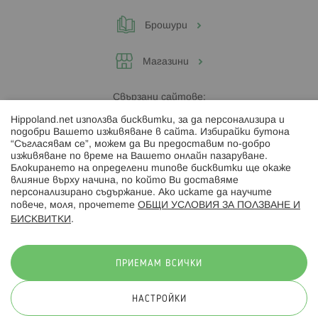
Брошури
Магазини
Свързани сайтове:
Hippoland.net използва бисквитки, за да персонализира и
Hippoland.ro
подобри Вашето изживяване в сайта. Избирайки бутона
“Съгласявам се”, можем да Ви предоставим по-добро
изживяване по време на Вашето онлайн пазаруване.
Последвайте ни:
Блокирането на определени типове бисквитки ще окаже
влияние върху начина, по който Ви доставяме
персонализирано съдържание. Ако искате да научите
повече, моля, прочетете
ОБЩИ УСЛОВИЯ ЗА ПОЛЗВАНЕ И
БИСКВИТКИ
.
Начини на плащане:
ПРИЕМАМ ВСИЧКИ
НАСТРОЙКИ
© 2026 Hippoland.net. Всички права запазени