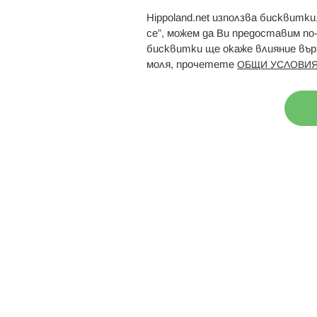
Hippoland.net използва бисквитк
Брошури
Магазини
се”, можем да Ви предоставим по
бисквитки ще окаже влияние върх
моля, прочетете
ОБЩИ УСЛОВИЯ
Н
© 2026 Hippoland.net