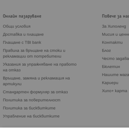
Онлайн пазаруване
Повече за на
Общи условия
За Хиполенд
Доставка и плащане
Мисия и цен
Плащане с TBI bank
Контакти
Правила за връщане на стоки и
Блог
рекламации от потребители
Често задава
Указания за упражняване на правото
Бюлетин
на отказ
Нашите мага
Връщане, замяна и рекламация на
Кариери
артикули
Хипо+ карта
Стандартен формуляр за отказ
Политика за поверителност
Политика за бисквитките
Управление на бисквитките