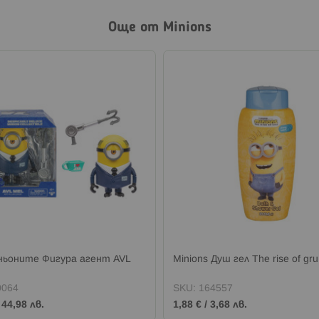
Още от Minions
ьоните Фигура агент AVL
Minions Душ гел The rise of gru
0064
SKU:
164557
/
44,98 лв.
1,88 €
/
3,68 лв.