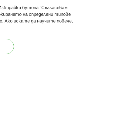
 Избирайки бутона “Съгласявам
 ни:
локирането на определени типове
е. Ако искате да научите повече,
ост
Карта на сайта