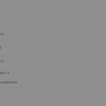
5.5
3
2.5
ад 4 г.
а момчета