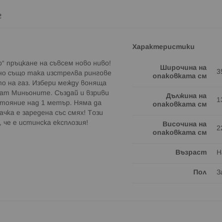
г
Характеристики
“ пръцкане на съвсем ново ниво!
Широчина на
3
 но също така изстрелва рингове
опаковката см
о на газ. Избери между воняща
ват Миньоните. Създай и взриви
Дължина на
1
стояние над 1 метър. Няма да
опаковката см
чка е заредена със смях! Този
 че е истинска експлозия!
Височина на
2
опаковката см
Възраст
Н
Пол
З