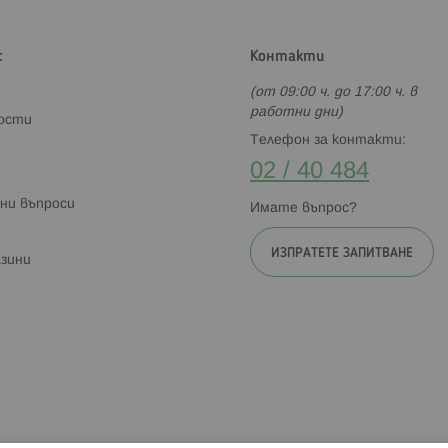
с
Контакти
(от 09:00 ч. до 17:00 ч. в
работни дни)
ности
Телефон за контакти:
02 / 40 484
ни въпроси
Имате въпрос?
ИЗПРАТЕТЕ ЗАПИТВАНЕ
зини