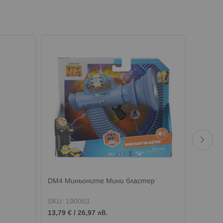
DM4 Миньоните Мини бластер
Despica
SKU:
190063
SKU:
0
13,79 €
/
26,97 лв.
4,85 €