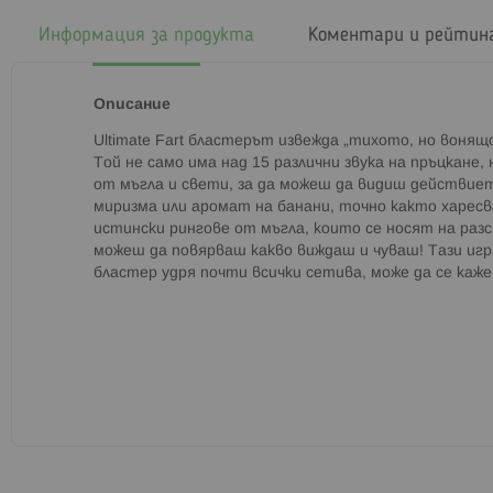
началото
на
Информация за продукта
Коментари и рейтин
галерия
със
снимки
Описание
Ultimate Fart бластерът извежда „тихото, но вонящо
Той не само има над 15 различни звука на пръцкане,
от мъгла и свети, за да можеш да видиш действиет
миризма или аромат на банани, точно както харес
истински рингове от мъгла, които се носят на раз
можеш да повярваш какво виждаш и чуваш! Тази игра
бластер удря почти всички сетива, може да се каже,