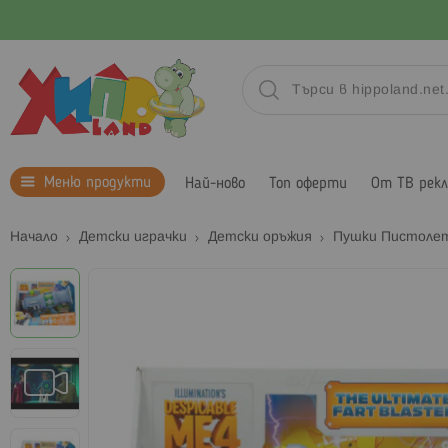
Меню продукти
Най-ново
Топ оферти
От ТВ рек
Начало
Детски играчки
Детски оръжия
Пушки Пистоле
Преминете
към
края
на
галерията
на
изображенията