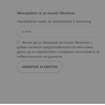
Абонирайте се за онлайн бюлетин
Научавайте първи за промоциите в Хиполенд
Желая да се абонирам за онлайн бюлетин и
давам съгласие предоставените от мен лични
данни да се обработват съобразно
политиката за
поверителност на данните
АБОНИРАНЕ ЗА БЮЛЕТИН