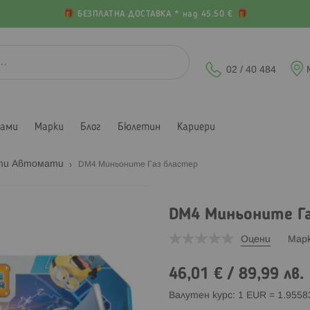
БЕЗПЛАТНА ДОСТАВКА * над 45.50 €
02 / 40 484
лами
Марки
Блог
Бюлетин
Кариери
ти Автомати
DM4 Миньоните Газ бластер
DM4 Миньоните Г
Оцени
Мар
46,01 €
/
89,99 лв.
Валутен курс: 1 EUR = 1.955