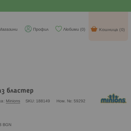
Магазини
Профил
Любими (
0
)
Кошница (
0
)
аз бластер
ка
Minions
SKU
188149
Ном. №
59292
83 BGN