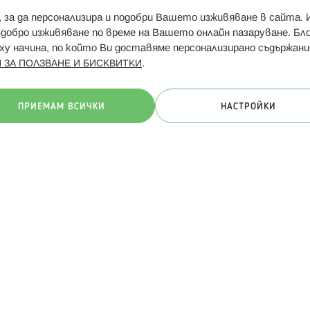
и, за да персонализира и подобри Вашето изживяване в сайта.
Свързани сайтове:
Hippoland.ro
Последвайте
-добро изживяване по време на Вашето онлайн пазаруване. Б
у начина, по който Ви доставяме персонализирано съдържани
.
 ЗА ПОЛЗВАНЕ И БИСКВИТКИ
ачини на плащане:
ПРИЕМАМ ВСИЧКИ
НАСТРОЙКИ
. Всички права запазени
Общи условия
Πолитика за поверителн
Онлайн магазин от