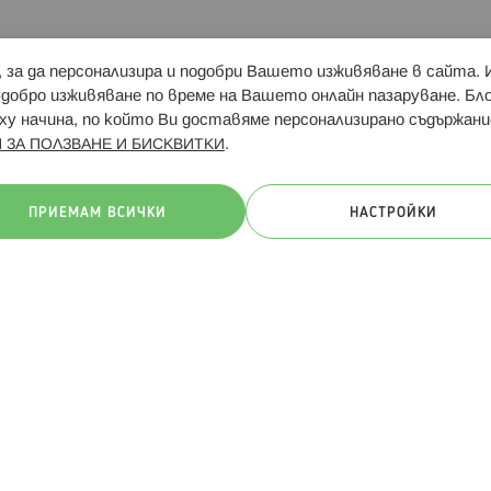
и, за да персонализира и подобри Вашето изживяване в сайта.
Свързани сайтове:
Hippoland.ro
Последвайте
-добро изживяване по време на Вашето онлайн пазаруване. Б
у начина, по който Ви доставяме персонализирано съдържани
.
 ЗА ПОЛЗВАНЕ И БИСКВИТКИ
ачини на плащане:
ПРИЕМАМ ВСИЧКИ
НАСТРОЙКИ
. Всички права запазени
Общи условия
Πолитика за поверителн
Онлайн магазин от