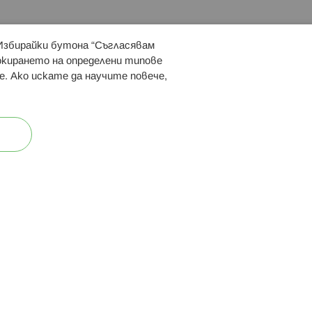
 Избирайки бутона “Съгласявам
 ни:
локирането на определени типове
е. Ако искате да научите повече,
ост
Карта на сайта