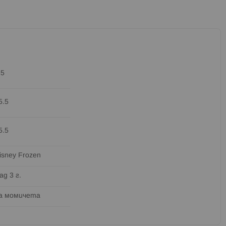
.5
5.5
5.5
isney Frozen
ад 3 г.
а момичета