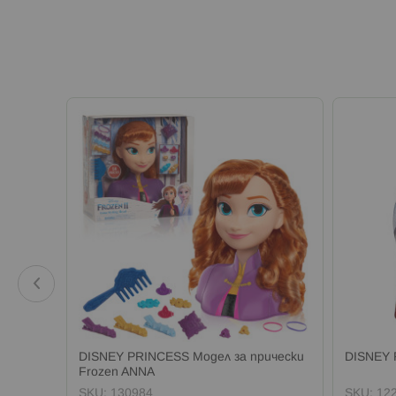
DISNEY PRINCESS Модел за прически
DISNEY F
Frozen ANNA
SKU:
130984
SKU:
12