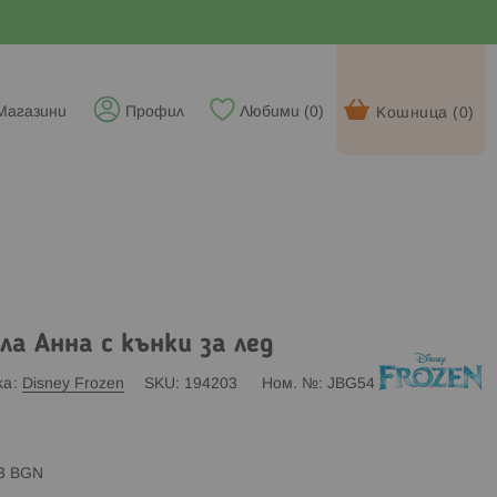
Магазини
Профил
Любими (
0
)
Кошница (
0
)
ла Анна с кънки за лед
ка
Disney Frozen
SKU
194203
Ном. №
JBG54
83 BGN