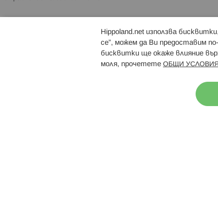
Hippoland.net използва бисквитк
Брошури
Магазини
се”, можем да Ви предоставим по
бисквитки ще окаже влияние върх
моля, прочетете
ОБЩИ УСЛОВИЯ
Н
© 2026 Hippoland.net