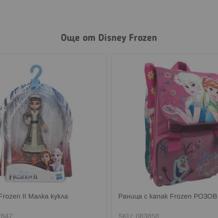
Още от Disney Frozen
rozen II Малка кукла
Раница с капак Frozen РОЗОВ
2847
SKU:
083858