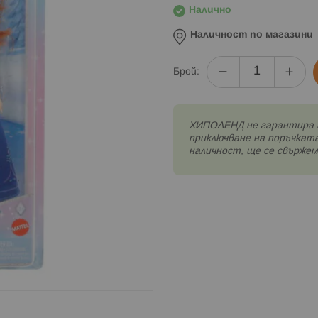
Налично
Наличност по магазини
Брой:
XИПОЛЕНД не гарантира 
приключване на поръчката
наличност, ще се свържем 