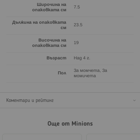
Широчина на
7.5
опаковката см
Дължина на опаковката
23.5
см
Височина на
19
опаковката см
Възраст
Над 4 г.
За момчета, За
Пол
момичета
Коментари и рейтинг
Още от Minions