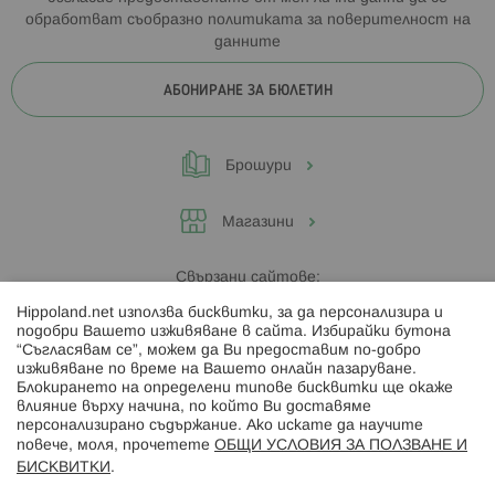
обработват съобразно
политиката за поверителност на
данните
АБОНИРАНЕ ЗА БЮЛЕТИН
Брошури
Магазини
Свързани сайтове:
Hippoland.net използва бисквитки, за да персонализира и
Hippoland.ro
подобри Вашето изживяване в сайта. Избирайки бутона
“Съгласявам се”, можем да Ви предоставим по-добро
изживяване по време на Вашето онлайн пазаруване.
Последвайте ни:
Блокирането на определени типове бисквитки ще окаже
влияние върху начина, по който Ви доставяме
персонализирано съдържание. Ако искате да научите
повече, моля, прочетете
ОБЩИ УСЛОВИЯ ЗА ПОЛЗВАНЕ И
БИСКВИТКИ
.
Начини на плащане: