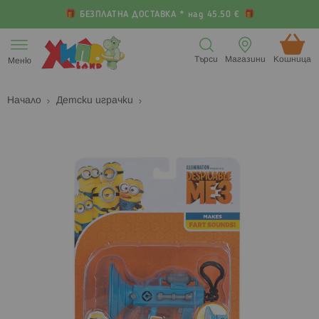
БЕЗПЛАТНА ДОСТАВКА * над 45.50 €
Прескачане
към
Търси
Магазини
Кошница (
Меню
съдържанието
Начало
Детски играчки
Преминете
П
към
к
края
н
на
н
галерията
г
на
с
изображенията
с