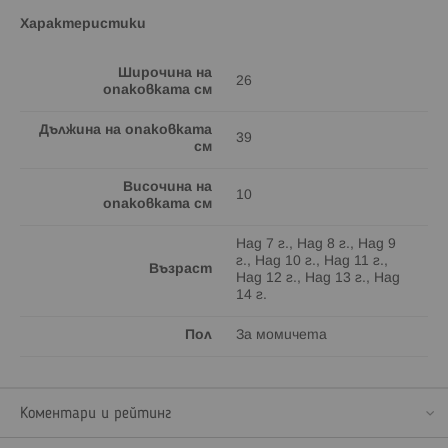
Характеристики
Широчина на
26
опаковката см
Дължина на опаковката
39
см
Височина на
10
опаковката см
Над 7 г., Над 8 г., Над 9
г., Над 10 г., Над 11 г.,
Възраст
Над 12 г., Над 13 г., Над
14 г.
Пол
За момичета
Коментари и рейтинг