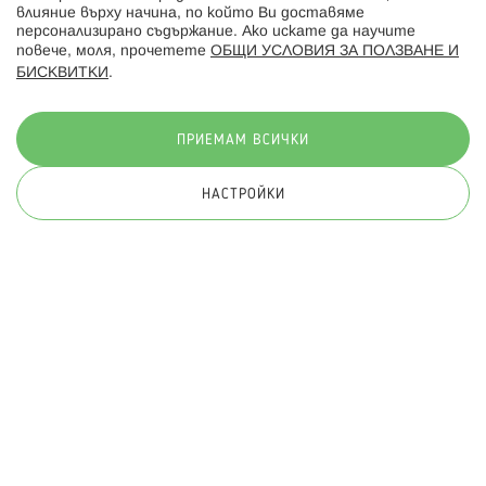
влияние върху начина, по който Ви доставяме
персонализирано съдържание. Ако искате да научите
повече, моля, прочетете
ОБЩИ УСЛОВИЯ ЗА ПОЛЗВАНЕ И
БИСКВИТКИ
.
Начини на плащане:
ПРИЕМАМ ВСИЧКИ
НАСТРОЙКИ
© 2026 Hippoland.net. Всички права запазени
Общи условия
Πолитика за поверителност
Карта на сайта
Онлайн магазин от