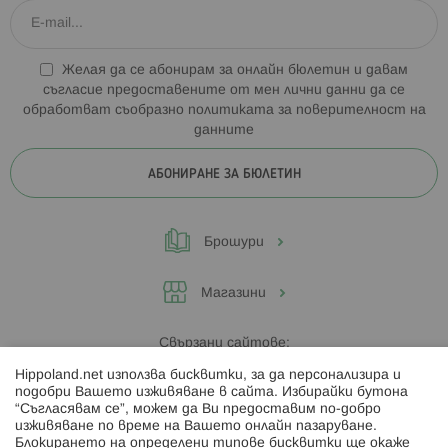
Желая да се абонирам за онлайн бюлетин и давам
съгласие предоставените от мен лични данни да се
обработват съобразно
политиката за поверителност на
данните
АБОНИРАНЕ ЗА БЮЛЕТИН
Брошури
Магазини
Свързани сайтове:
Hippoland.net използва бисквитки, за да персонализира и
Hippoland.ro
подобри Вашето изживяване в сайта. Избирайки бутона
“Съгласявам се”, можем да Ви предоставим по-добро
изживяване по време на Вашето онлайн пазаруване.
Последвайте ни:
Блокирането на определени типове бисквитки ще окаже