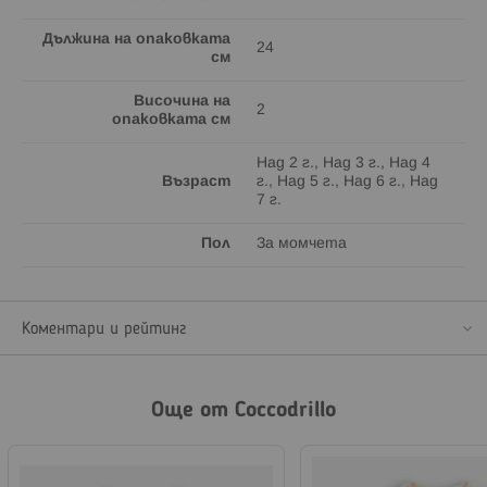
Дължина на опаковката
24
см
Височина на
2
опаковката см
Над 2 г., Над 3 г., Над 4
Възраст
г., Над 5 г., Над 6 г., Над
7 г.
Пол
За момчета
Коментари и рейтинг
Още от Coccodrillo