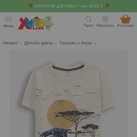
БЕЗПЛАТНА ДОСТАВКА * над 45.50 €
Прескачане
към
Търси
Магазини
Кошница (
Меню
съдържанието
Начало
Детски дрехи
Тениски и блузи
Преминете
П
към
к
края
н
на
н
галерията
г
на
с
изображенията
с