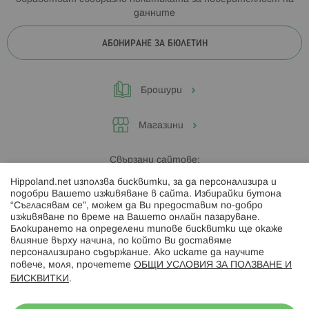
данните
АБОНИРАНЕ ЗА БЮЛЕТИН
Брошури
Магазини
Свързани сайтове:
Hippoland.net използва бисквитки, за да персонализира и
Hippoland.ro
подобри Вашето изживяване в сайта. Избирайки бутона
“Съгласявам се”, можем да Ви предоставим по-добро
изживяване по време на Вашето онлайн пазаруване.
Последвайте ни:
Блокирането на определени типове бисквитки ще окаже
влияние върху начина, по който Ви доставяме
персонализирано съдържание. Ако искате да научите
повече, моля, прочетете
ОБЩИ УСЛОВИЯ ЗА ПОЛЗВАНЕ И
БИСКВИТКИ
.
Начини на плащане: