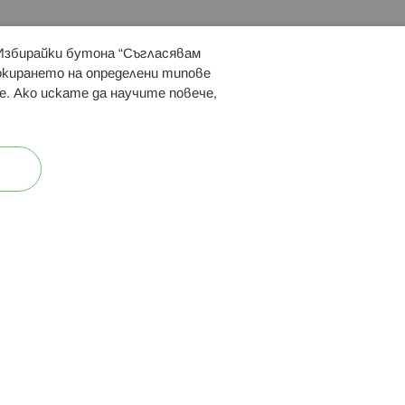
 Избирайки бутона “Съгласявам
 ни:
локирането на определени типове
е. Ако искате да научите повече,
ост
Карта на сайта