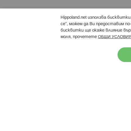
Hippoland.net използва бисквитк
Брошури
Магазини
се”, можем да Ви предоставим по
бисквитки ще окаже влияние върх
моля, прочетете
ОБЩИ УСЛОВИЯ
Н
© 2026 Hippoland.net