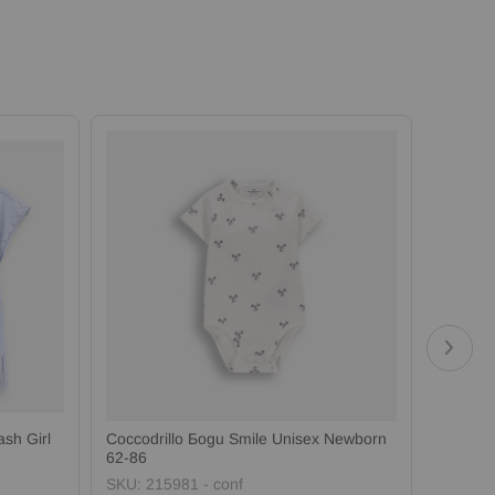
ash Girl
Coccodrillo Боди Smile Unisex Newborn
Coccodr
62-86
Junior 
SKU:
215981 - conf
SKU:
21