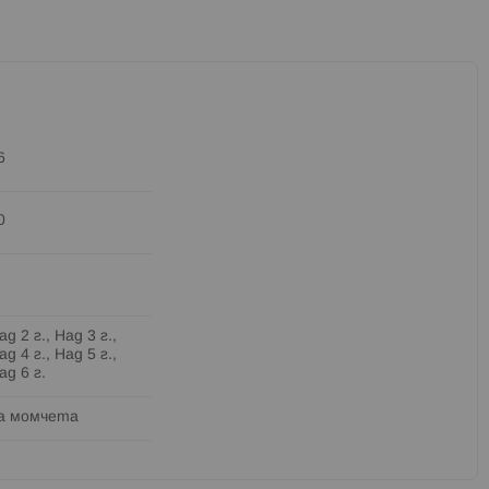
6
0
ад 2 г., Над 3 г.,
ад 4 г., Над 5 г.,
ад 6 г.
а момчета