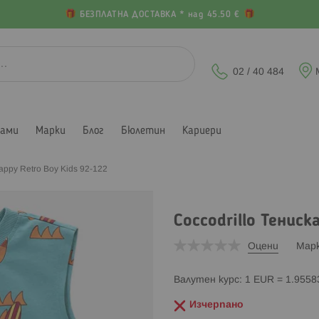
БЕЗПЛАТНА ДОСТАВКА * над 45.50 €
02 / 40 484
лами
Марки
Блог
Бюлетин
Кариери
appy Retro Boy Kids 92-122
Coccodrillo Тениск
Оцени
Мар
Валутен курс: 1 EUR = 1.955
Изчерпано