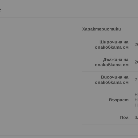
г
Характеристики
Широчина на
2
опаковката см
Дължина на
2
опаковката см
Височина на
2
опаковката см
Н
Възраст
Н
Н
Пол
З