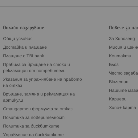
Онлайн пазаруване
Повече за на
Общи условия
За Хиполенд
Доставка и плащане
Мисия и цен
Плащане с TBI bank
Контакти
Правила за връщане на стоки и
Блог
рекламации от потребители
Често задава
Указания за упражняване на правото
Бюлетин
на отказ
Нашите мага
Връщане, замяна и рекламация на
Кариери
артикули
Хипо+ карта
Стандартен формуляр за отказ
Политика за поверителност
Политика за бисквитките
Управление на бисквитките