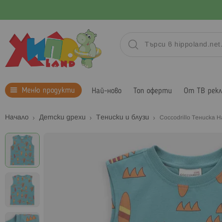
Меню продукти
Най-ново
Топ оферти
От ТВ рек
Начало
Детски дрехи
Тениски и блузи
Coccodrillo Тениска H
Преминете
към
края
на
галерията
на
изображенията