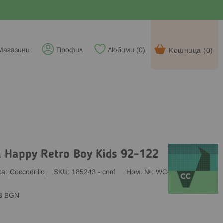
Магазини
Профил
Любими (
0
)
Кошница (
0
)
а Happy Retro Boy Kids 92-122
ка
Coccodrillo
SKU
185243 - conf
Ном. №
WC4143302HBK
83 BGN