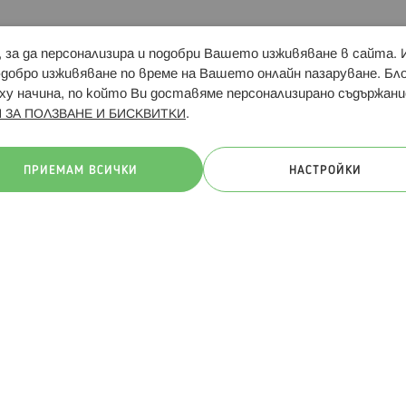
и, за да персонализира и подобри Вашето изживяване в сайта.
Свързани сайтове:
Hippoland.ro
Последвайте
-добро изживяване по време на Вашето онлайн пазаруване. Б
у начина, по който Ви доставяме персонализирано съдържани
.
 ЗА ПОЛЗВАНЕ И БИСКВИТКИ
ачини на плащане:
ПРИЕМАМ ВСИЧКИ
НАСТРОЙКИ
. Всички права запазени
Общи условия
Πолитика за поверителн
Онлайн магазин от