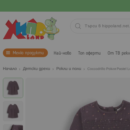
Меню продукти
Най-ново
Топ оферти
От ТВ рек
Начало
Детски дрехи
Рокли и поли
Coccodrillo Рокля Pastel 
Преминете
към
края
на
галерията
на
изображенията