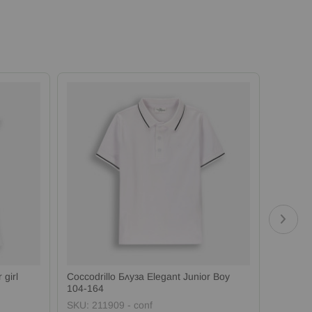
 girl
Coccodrillo Блуза Elegant Junior Boy
Coccodri
104-164
164
SKU:
211909 - conf
SKU:
21