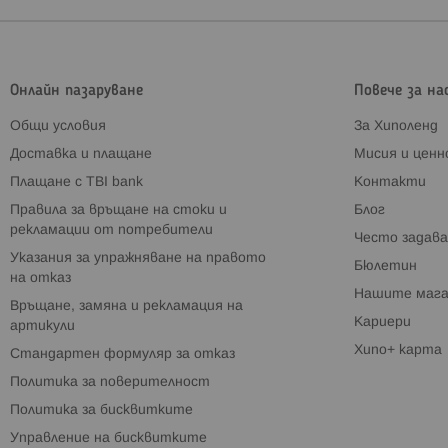
Онлайн пазаруване
Повече за на
Общи условия
За Хиполенд
Доставка и плащане
Мисия и цен
Плащане с TBI bank
Контакти
Правила за връщане на стоки и
Блог
рекламации от потребители
Често задава
Указания за упражняване на правото
Бюлетин
на отказ
Нашите мага
Връщане, замяна и рекламация на
Кариери
артикули
Хипо+ карта
Стандартен формуляр за отказ
Политика за поверителност
Политика за бисквитките
Управление на бисквитките