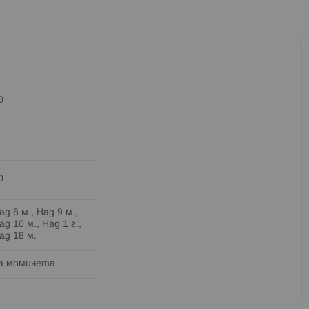
0
0
ад 6 м., Над 9 м.,
ад 10 м., Над 1 г.,
ад 18 м.
а момичета