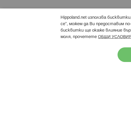
Hippoland.net използва бисквитк
Брошури
Магазини
се”, можем да Ви предоставим по
бисквитки ще окаже влияние върх
моля, прочетете
ОБЩИ УСЛОВИЯ
Н
© 2026 Hippoland.net