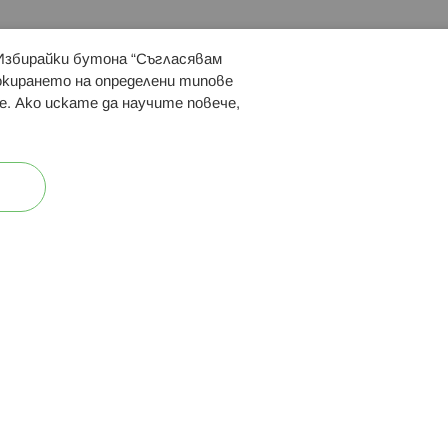
 Избирайки бутона “Съгласявам
 ни:
локирането на определени типове
е. Ако искате да научите повече,
ост
Карта на сайта