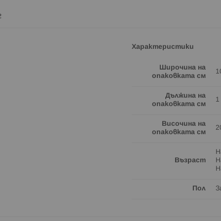
г
Характеристики
Широчина на
1
опаковката см
Дължина на
1
опаковката см
Височина на
2
опаковката см
Н
Възраст
Н
Н
Пол
З