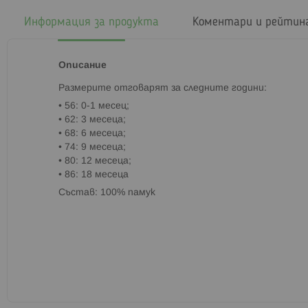
началото
на
Информация за продукта
Коментари и рейтин
галерия
със
снимки
Описание
Paзмepитe oтгoвapят зa cлeднитe гoдини:
• 56: 0-1 мeceц;
• 62: 3 мeceцa;
• 68: 6 мeceцa;
• 74: 9 мeceцa;
• 80: 12 мeceцa;
• 86: 18 мeceцa
Състав: 100% памук