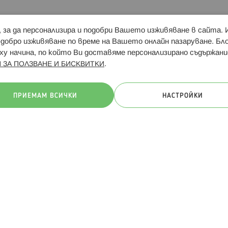
и, за да персонализира и подобри Вашето изживяване в сайта.
Свързани сайтове:
Hippoland.ro
Последвайте
-добро изживяване по време на Вашето онлайн пазаруване. Б
у начина, по който Ви доставяме персонализирано съдържани
.
 ЗА ПОЛЗВАНЕ И БИСКВИТКИ
ачини на плащане:
ПРИЕМАМ ВСИЧКИ
НАСТРОЙКИ
. Всички права запазени
Общи условия
Πолитика за поверителн
Онлайн магазин от