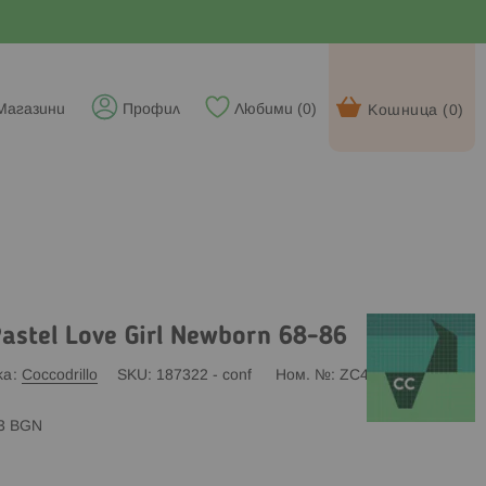
Магазини
Профил
Любими (
0
)
Кошница (
0
)
Pastel Love Girl Newborn 68-86
ка
Coccodrillo
SKU
187322 - conf
Ном. №
ZC4128102PGN
83 BGN