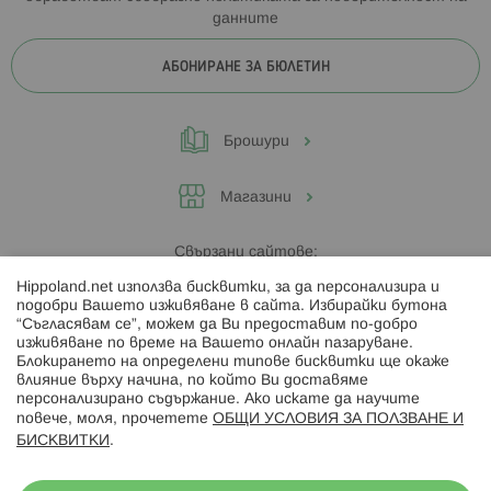
данните
АБОНИРАНЕ ЗА БЮЛЕТИН
Брошури
Магазини
Свързани сайтове:
Hippoland.net използва бисквитки, за да персонализира и
Hippoland.ro
подобри Вашето изживяване в сайта. Избирайки бутона
“Съгласявам се”, можем да Ви предоставим по-добро
изживяване по време на Вашето онлайн пазаруване.
Последвайте ни:
Блокирането на определени типове бисквитки ще окаже
влияние върху начина, по който Ви доставяме
персонализирано съдържание. Ако искате да научите
повече, моля, прочетете
ОБЩИ УСЛОВИЯ ЗА ПОЛЗВАНЕ И
БИСКВИТКИ
.
Начини на плащане: