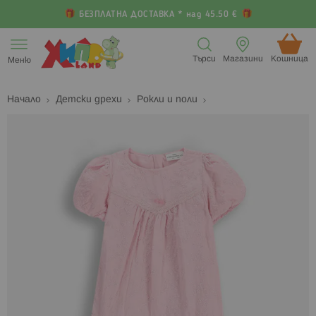
БЕЗПЛАТНА ДОСТАВКА * над 45.50 €
Прескачане
към
Търси
Магазини
Кошница (
Меню
съдържанието
Начало
Детски дрехи
Рокли и поли
Преминете
П
към
к
края
н
на
н
галерията
г
на
с
изображенията
с