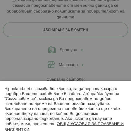
съгласие предоставените от мен лични данни да се
обработват съобразно
политиката за поверителност на
данните
АБОНИРАНЕ ЗА БЮЛЕТИН
Брошури
Магазини
Свързани сайтове:
Hippoland.net използва бисквитки, за да персонализира и
Hippoland.ro
подобри Вашето изживяване в сайта. Избирайки бутона
“Съгласявам се”, можем да Ви предоставим по-добро
изживяване по време на Вашето онлайн пазаруване.
Последвайте ни:
Блокирането на определени типове бисквитки ще окаже
влияние върху начина, по който Ви доставяме
персонализирано съдържание. Ако искате да научите
повече, моля, прочетете
ОБЩИ УСЛОВИЯ ЗА ПОЛЗВАНЕ И
БИСКВИТКИ
.