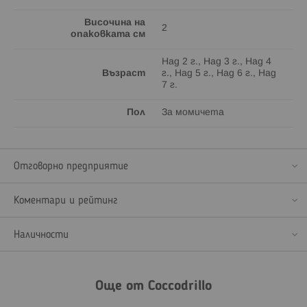
Височина на
2
опаковката см
Над 2 г., Над 3 г., Над 4
Възраст
г., Над 5 г., Над 6 г., Над
7 г.
Пол
За момичета
Отговорно предприятие
Коментари и рейтинг
Наличности
Още от Coccodrillo