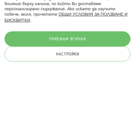
влияние върху начина, по който Ви доставяме
персонализирано съдържание. Ако искате да научите
повече, моля, прочетете
ОБЩИ УСЛОВИЯ ЗА ПОЛЗВАНЕ И
БИСКВИТКИ
.
Начини на плащане:
ПРИЕМАМ ВСИЧКИ
НАСТРОЙКИ
© 2026 Hippoland.net. Всички права запазени
Общи условия
Πолитика за поверителност
Карта на сайта
Онлайн магазин от