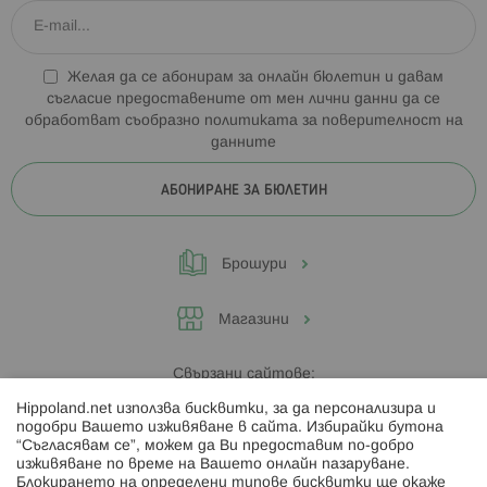
Желая да се абонирам за онлайн бюлетин и давам
съгласие предоставените от мен лични данни да се
обработват съобразно
политиката за поверителност на
данните
АБОНИРАНЕ ЗА БЮЛЕТИН
Брошури
Магазини
Свързани сайтове:
Hippoland.net използва бисквитки, за да персонализира и
Hippoland.ro
подобри Вашето изживяване в сайта. Избирайки бутона
“Съгласявам се”, можем да Ви предоставим по-добро
изживяване по време на Вашето онлайн пазаруване.
Последвайте ни:
Блокирането на определени типове бисквитки ще окаже