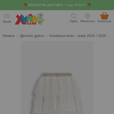
БЕЗПЛАТНА ДОСТАВКА * над 45.50 €
Прескачане
към
Търси
Магазини
Кошница (
Меню
съдържанието
Начало
Детски дрехи
Колекция есен - зима 2025 / 2026
Р
Преминете
П
към
к
края
н
на
н
галерията
г
на
с
изображенията
с