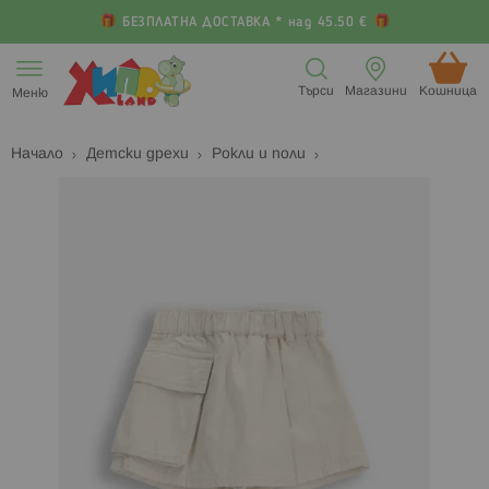
БЕЗПЛАТНА ДОСТАВКА * над 45.50 €
Прескачане
към
Търси
Магазини
Кошница (
Меню
съдържанието
Начало
Детски дрехи
Рокли и поли
Преминете
П
към
к
края
н
на
н
галерията
г
на
с
изображенията
с