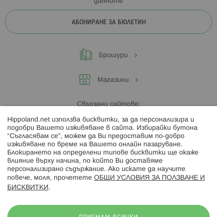
данните
АБОНИРАНЕ ЗА БЮЛЕТИН
Брошури
Магазини
Свързани сайтове:
Hippoland.net използва бисквитки, за да персонализира и
Hippoland.ro
подобри Вашето изживяване в сайта. Избирайки бутона
“Съгласявам се”, можем да Ви предоставим по-добро
изживяване по време на Вашето онлайн пазаруване.
Последвайте ни:
Блокирането на определени типове бисквитки ще окаже
влияние върху начина, по който Ви доставяме
персонализирано съдържание. Ако искате да научите
повече, моля, прочетете
ОБЩИ УСЛОВИЯ ЗА ПОЛЗВАНЕ И
БИСКВИТКИ
.
Начини на плащане: