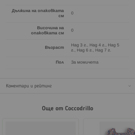
Дължина на опаковката
0
см
Височина на
0
опаковката см
Над 3 г., Над 4 г., Над 5
Възраст
г., Над 6 г., Над 7 г.
Пол
За момичета
Коментари и рейтинг
Още от Coccodrillo