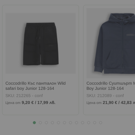
Coccodrillo Къс панталон Wild
Coccodrillo Суитшърт M
safari boy Junior 128-164
Boy Junior 128-164
SKU:
212265 - conf
SKU:
212089 - conf
9,20 €
/
17,99 лв.
21,90 €
/
42,83 л
Цена от
Цена от