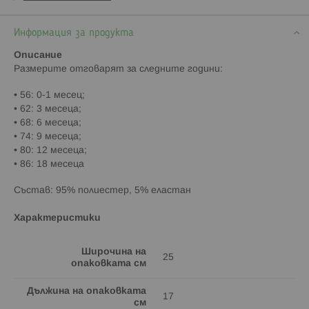
Информация за продукта
Описание
Paзмepитe oтгoвapят зa cлeднитe гoдини:
• 56: 0-1 мeceц;
• 62: 3 мeceцa;
• 68: 6 мeceцa;
• 74: 9 мeceцa;
• 80: 12 мeceцa;
• 86: 18 мeceцa
Състав: 95% полиестер, 5% еластан
Характеристики
Широчина на
25
опаковката см
Дължина на опаковката
17
см