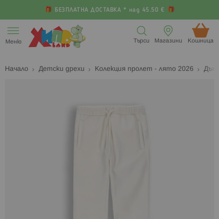
БЕЗПЛАТНА ДОСТАВКА * над 45.50 €
Прескачане
към
Търси
Магазини
Кошница (
Меню
съдържанието
Начало
Детски дрехи
Колекция пролет - лято 2026
Дънк
Преминете
П
към
к
края
н
на
н
галерията
г
на
с
изображенията
с