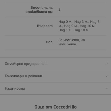
Височина на
2
опаковката см
Над 0 м., Над 3 м., Над 6
Възраст
м., Над 9 м., Над 10 м.,
Над 1 г., Над 18 м.
За момчета, За
Пол
момичета
Отговорно предприятие
Коментари и рейтинг
Наличности
Още от Coccodrillo