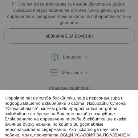
Желая да се абонирам за онлайн бюлетин и давам
съгласие предоставените от мен лични данни да се
обработват съобразно
политиката за поверителност на
данните
АБОНИРАНЕ ЗА БЮЛЕТИН
Брошури
Магазини
Свързани сайтове:
Hippoland.net използва бисквитки, за да персонализира и
Hippoland.ro
подобри Вашето изживяване в сайта. Избирайки бутона
“Съгласявам се”, можем да Ви предоставим по-добро
изживяване по време на Вашето онлайн пазаруване.
Последвайте ни:
Блокирането на определени типове бисквитки ще окаже
влияние върху начина, по който Ви доставяме
персонализирано съдържание. Ако искате да научите
повече, моля, прочетете
ОБЩИ УСЛОВИЯ ЗА ПОЛЗВАНЕ И