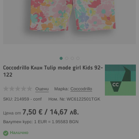
Coccodrillo Клин Tulip mode girl Kids 92-
122
Оцени
Марка
Coccodrillo
SKU
214959 - conf
Ном. №
WC6122501TGK
7,50 €
/
14,67 лв.
Цена от
Валутен курс: 1 EUR = 1.95583 BGN
Налично