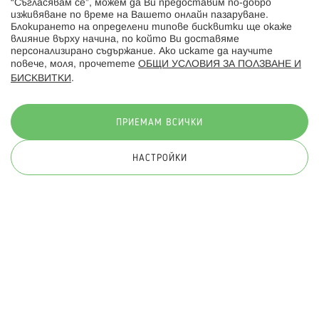
“Съгласявам се”, можем да Ви предоставим по-добро
изживяване по време на Вашето онлайн пазаруване.
Последвайте ни:
Блокирането на определени типове бисквитки ще окаже
влияние върху начина, по който Ви доставяме
персонализирано съдържание. Ако искате да научите
повече, моля, прочетете
ОБЩИ УСЛОВИЯ ЗА ПОЛЗВАНЕ И
БИСКВИТКИ
.
Начини на плащане:
ПРИЕМАМ ВСИЧКИ
НАСТРОЙКИ
© 2026 Hippoland.net. Всички права запазени
Общи условия
Πолитика за поверителност
Карта на сайта
Онлайн магазин от