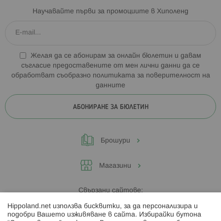
Научавайте първи за промоциите в Хиполенд
Желая да се абонирам за онлайн бюлетин и давам
съгласие предоставените от мен лични данни да се
обработват съобразно
политиката за поверителност на
данните
АБОНИРАНЕ ЗА БЮЛЕТИН
Брошури
Магазини
Свързани сайтове:
Hippoland.net използва бисквитки, за да персонализира и
Hippoland.ro
подобри Вашето изживяване в сайта. Избирайки бутона