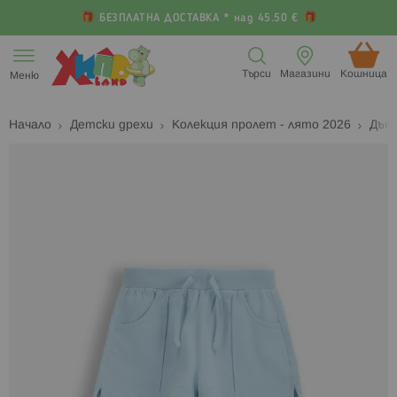
БЕЗПЛАТНА ДОСТАВКА * над 45.50 €
Прескачане
към
Търси
Магазини
Кошница (
Меню
съдържанието
Начало
Детски дрехи
Колекция пролет - лято 2026
Дънк
Преминете
П
към
к
края
н
на
н
галерията
г
на
с
изображенията
с