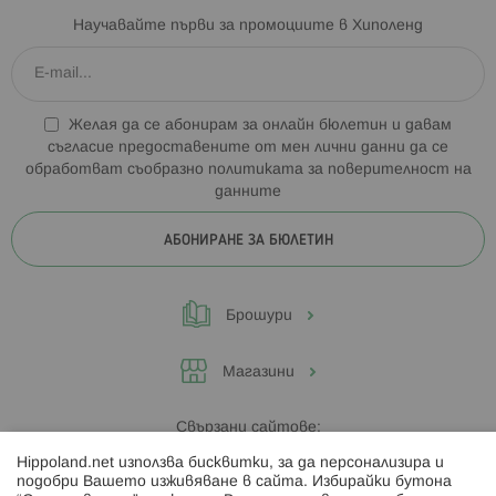
Научавайте първи за промоциите в Хиполенд
Желая да се абонирам за онлайн бюлетин и давам
съгласие предоставените от мен лични данни да се
обработват съобразно
политиката за поверителност на
данните
АБОНИРАНЕ ЗА БЮЛЕТИН
Брошури
Магазини
Свързани сайтове:
Hippoland.net използва бисквитки, за да персонализира и
Hippoland.ro
подобри Вашето изживяване в сайта. Избирайки бутона