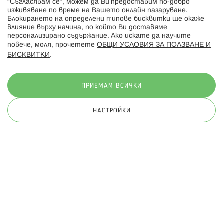
“Съгласявам се”, можем да Ви предоставим по-добро
изживяване по време на Вашето онлайн пазаруване.
Последвайте ни:
Блокирането на определени типове бисквитки ще окаже
влияние върху начина, по който Ви доставяме
персонализирано съдържание. Ако искате да научите
повече, моля, прочетете
ОБЩИ УСЛОВИЯ ЗА ПОЛЗВАНЕ И
БИСКВИТКИ
.
Начини на плащане:
ПРИЕМАМ ВСИЧКИ
НАСТРОЙКИ
© 2026 Hippoland.net. Всички права запазени
Общи условия
Πолитика за поверителност
Карта на сайта
Онлайн магазин от