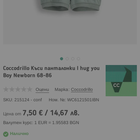
Coccodrillo Къси панталонки I hug you
Boy Newborn 68-86
Оцени
Марка
Coccodrillo
SKU
215124 - conf
Ном. №
WC6121501IBN
7,50 €
/
14,67 лв.
Цена от
Валутен курс: 1 EUR = 1.95583 BGN
Налично