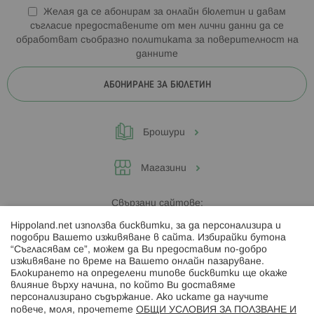
Желая да се абонирам за онлайн бюлетин и давам
съгласие предоставените от мен лични данни да се
обработват съобразно
политиката за поверителност на
данните
АБОНИРАНЕ ЗА БЮЛЕТИН
Брошури
Магазини
Свързани сайтове:
Hippoland.net използва бисквитки, за да персонализира и
Hippoland.ro
подобри Вашето изживяване в сайта. Избирайки бутона
“Съгласявам се”, можем да Ви предоставим по-добро
изживяване по време на Вашето онлайн пазаруване.
Последвайте ни:
Блокирането на определени типове бисквитки ще окаже
влияние върху начина, по който Ви доставяме
персонализирано съдържание. Ако искате да научите
повече, моля, прочетете
ОБЩИ УСЛОВИЯ ЗА ПОЛЗВАНЕ И