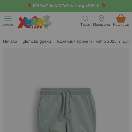
БЕЗПЛАТНА ДОСТАВКА * над 45.50 €
Прескачане
към
Търси
Магазини
Кошница (
Меню
съдържанието
Начало
Детски дрехи
Колекция пролет - лято 2026
Дънк
Преминете
П
към
к
края
н
на
н
галерията
г
на
с
изображенията
с