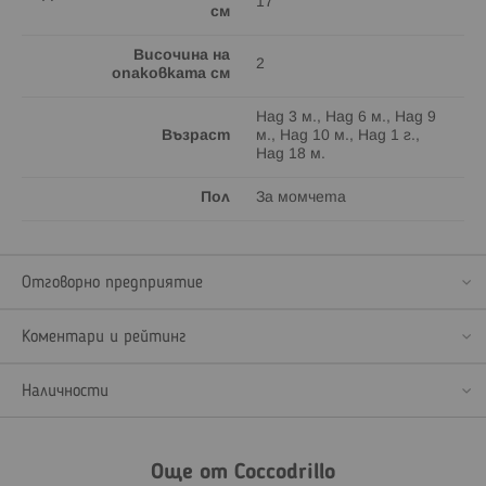
17
см
Височина на
2
опаковката см
Над 3 м., Над 6 м., Над 9
Възраст
м., Над 10 м., Над 1 г.,
Над 18 м.
Пол
За момчета
Отговорно предприятие
Коментари и рейтинг
Наличности
Още от Coccodrillo