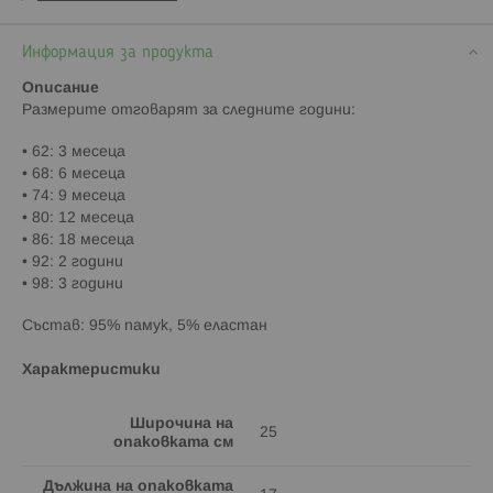
Информация за продукта
Описание
Paзмepитe oтгoвapят зa cлeднитe гoдини:
• 62: 3 мeceцa
• 68: 6 мeceцa
• 74: 9 мeceцa
• 80: 12 мeceцa
• 86: 18 мeceцa
• 92: 2 години
• 98: 3 години
Състав: 95% памук, 5% еластан
Характеристики
Широчина на
25
опаковката см
Дължина на опаковката