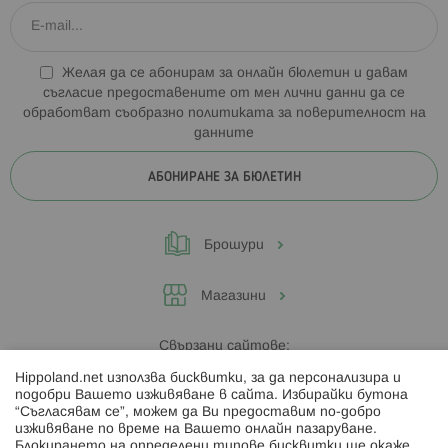
Желая да се абонирам за онлайн бюлетин и давам
съгласие предоставените от мен лични данни да се
обработват съобразно
политиката за поверителност на
данните
АБОНИРАНЕ ЗА БЮЛЕТИН
Брошури
Магазини
Свързани сайтове:
Hippoland.net използва бисквитки, за да персонализира и
Hippoland.ro
подобри Вашето изживяване в сайта. Избирайки бутона
“Съгласявам се”, можем да Ви предоставим по-добро
изживяване по време на Вашето онлайн пазаруване.
Последвайте ни:
Блокирането на определени типове бисквитки ще окаже