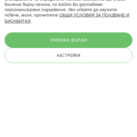
влияние върху начина, по който Ви доставяме
персонализирано съдържание. Ако искате да научите
повече, моля, прочетете
ОБЩИ УСЛОВИЯ ЗА ПОЛЗВАНЕ И
БИСКВИТКИ
.
Начини на плащане:
ПРИЕМАМ ВСИЧКИ
НАСТРОЙКИ
© 2026 Hippoland.net. Всички права запазени
Общи условия
Πолитика за поверителност
Карта на сайта
Онлайн магазин от