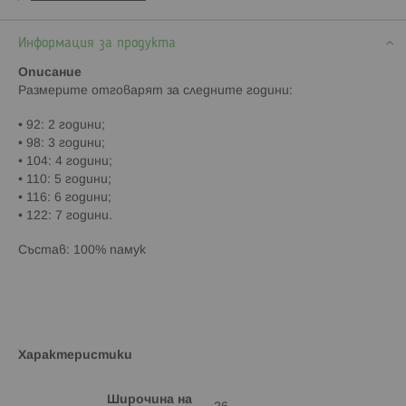
Информация за продукта
Описание
Paзмepитe oтгoвapят зa cлeднитe гoдини:
• 92: 2 години;
• 98: 3 години;
• 104: 4 години;
• 110: 5 години;
• 116: 6 години;
• 122: 7 години.
Cъcтaв: 100% памук
Характеристики
Широчина на