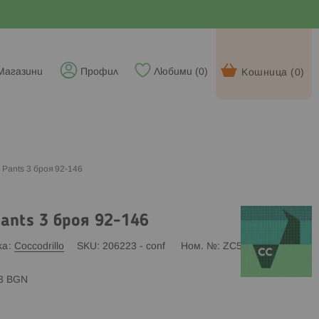
Магазини
Профил
Любими (
0
)
Кошница (
0
)
 Pants 3 броя 92-146
Pants 3 броя 92-146
ка
Coccodrillo
SKU
206223 - conf
Ном. №
ZC5406307PAN
83 BGN