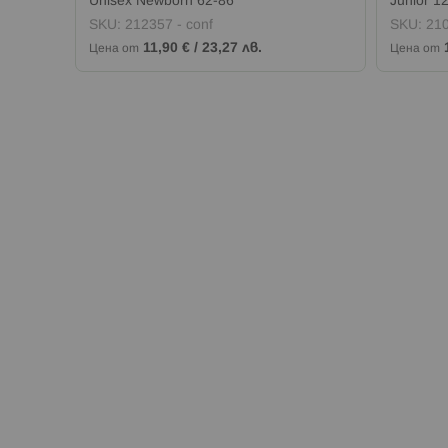
Unisex Newborn 62-86
Junior 1
SKU:
212357 - conf
SKU:
210
11,90 €
/
23,27 лв.
Цена от
Цена от