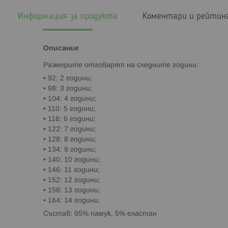
началото
на
Информация за продукта
Коментари и рейтин
галерия
със
снимки
Описание
Paзмepитe oтгoвapят на cлeднитe гoдини:
• 92: 2 години;
• 98: 3 години;
• 104: 4 години;
• 110: 5 години;
• 116: 6 години;
• 122: 7 години;
• 128: 8 години;
• 134: 9 години;
• 140: 10 години;
• 146: 11 години;
• 152: 12 години;
• 158: 13 години;
• 164: 14 години.
Cъcтaв: 95% памук, 5% еластан