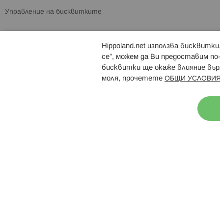
Управление на бисквитките
Hippoland.net използва бисквитк
Брошури
Магазини
се”, можем да Ви предоставим по
бисквитки ще окаже влияние върх
моля, прочетете
ОБЩИ УСЛОВИЯ
Н
© 2026 Hippoland.net