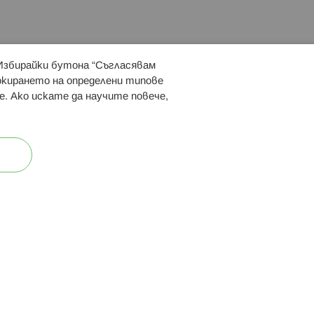
 Избирайки бутона “Съгласявам
 ни:
локирането на определени типове
е. Ако искате да научите повече,
ост
Карта на сайта