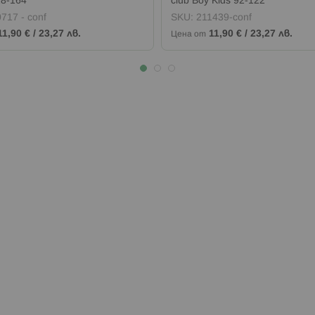
28-164
club Boy Kids 92-122
717 - conf
SKU:
211439-conf
11,90 €
/
23,27 лв.
11,90 €
/
23,27 лв.
Цена от