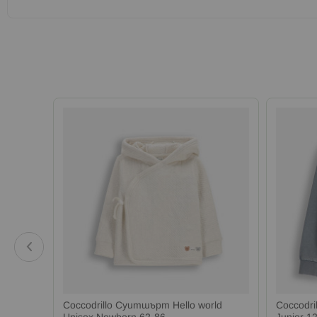
l Junior
Coccodrillo Суитшърт Hello world
Coccodri