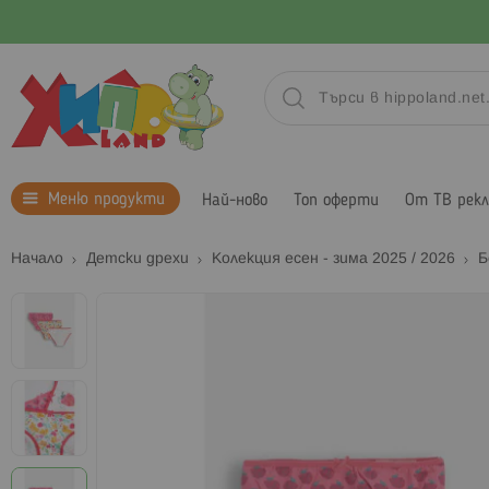
Меню продукти
Най-ново
Топ оферти
От ТВ рек
Начало
Детски дрехи
Колекция есен - зима 2025 / 2026
Б
Преминете
към
края
на
галерията
на
изображенията