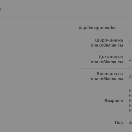
г
Характеристики
Широчина на
1
опаковката см
Дължина на
1
опаковката см
Височина на
2
опаковката см
Н
Н
Възраст
Н
Н
Н
Пол
З