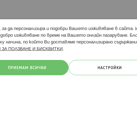
и, за да персонализира и подобри Вашето изживяване в сайта.
Свързани сайтове:
Hippoland.ro
Последвайте
-добро изживяване по време на Вашето онлайн пазаруване. Б
у начина, по който Ви доставяме персонализирано съдържани
.
 ЗА ПОЛЗВАНЕ И БИСКВИТКИ
ачини на плащане:
ПРИЕМАМ ВСИЧКИ
НАСТРОЙКИ
. Всички права запазени
Общи условия
Πолитика за поверителн
Онлайн магазин от