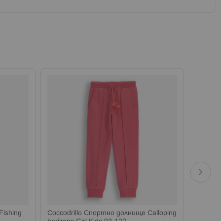
Fishing
Coccodrillo Спортно долнище Calloping
Coccodr