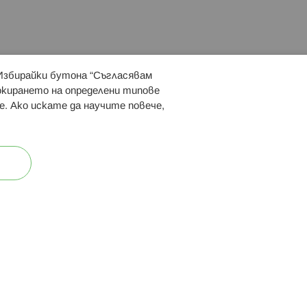
 Избирайки бутона “Съгласявам
 ни:
локирането на определени типове
е. Ако искате да научите повече,
ост
Карта на сайта