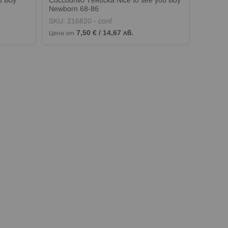
u Boy
Coccodrillo Тениска Nice to see you Boy
Coccodr
Newborn 68-86
Newbor
SKU:
216820 - conf
SKU:
21
7,50 €
/
14,67 лв.
Цена от
Цена от