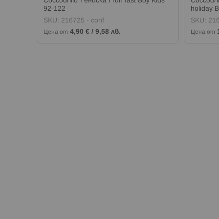
the
Coccodrillo Тениска I run fast Boy Kids
Coccodri
92-122
holiday 
SKU:
216725 - conf
SKU:
216
4,90 €
/
9,58 лв.
Цена от
Цена от