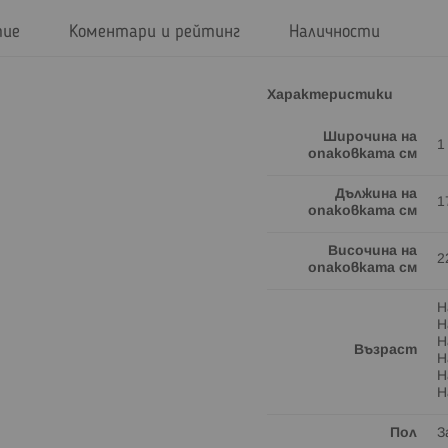
тие
Коментари и рейтинг
Наличности
Характеристики
Широчина на
1
опаковката см
Дължина на
1
опаковката см
Височина на
2
опаковката см
Н
Н
Н
Възраст
Н
Н
Н
Пол
З