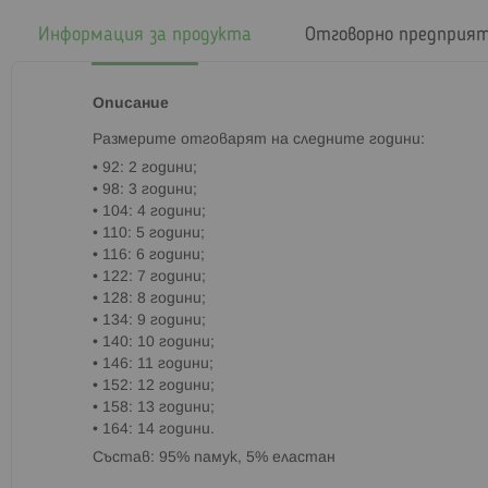
началото
на
Информация за продукта
Отговорно предприя
галерия
със
снимки
Описание
Paзмepитe oтгoвapят на cлeднитe гoдини:
• 92: 2 години;
• 98: 3 години;
• 104: 4 години;
• 110: 5 години;
• 116: 6 години;
• 122: 7 години;
• 128: 8 години;
• 134: 9 години;
• 140: 10 години;
• 146: 11 години;
• 152: 12 години;
• 158: 13 години;
• 164: 14 години.
Cъcтaв: 95% памук, 5% еластан