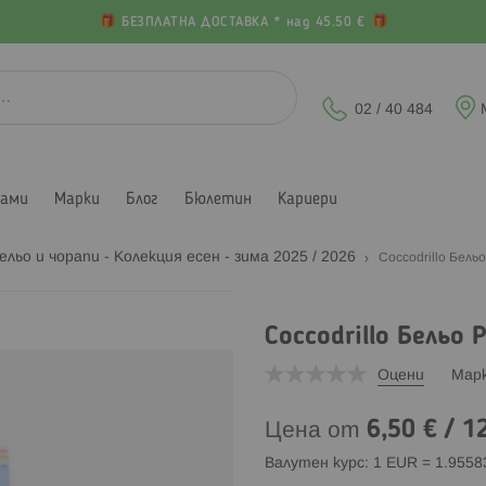
БЕЗПЛАТНА ДОСТАВКА * над 45.50 €
02 / 40 484
лами
Марки
Блог
Бюлетин
Кариери
ельо и чорапи - Колекция есен - зима 2025 / 2026
Coccodrillo Бель
Coccodrillo Бельо 
Оцени
Мар
6,50 €
/
12
Цена от
Валутен курс: 1 EUR = 1.955