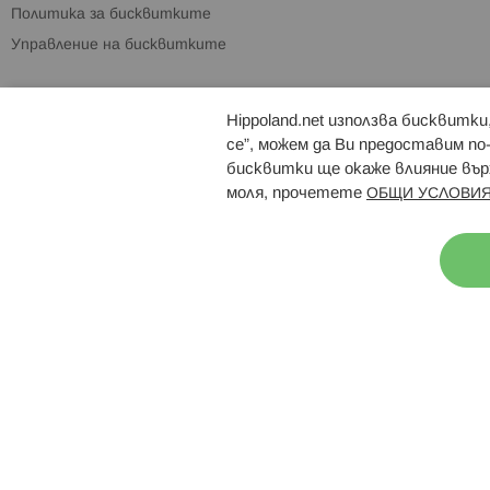
Политика за бисквитките
Управление на бисквитките
Hippoland.net използва бисквитк
Брошури
Магазини
се”, можем да Ви предоставим по
бисквитки ще окаже влияние върх
моля, прочетете
ОБЩИ УСЛОВИЯ
Н
© 2026 Hippoland.net