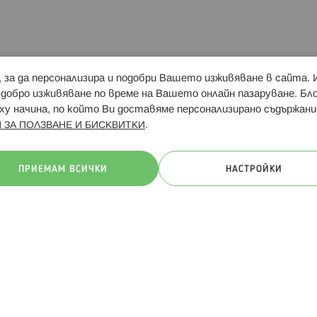
и, за да персонализира и подобри Вашето изживяване в сайта.
Свързани сайтове:
Hippoland.ro
Последвайте
-добро изживяване по време на Вашето онлайн пазаруване. Б
у начина, по който Ви доставяме персонализирано съдържани
.
 ЗА ПОЛЗВАНЕ И БИСКВИТКИ
ачини на плащане:
ПРИЕМАМ ВСИЧКИ
НАСТРОЙКИ
. Всички права запазени
Общи условия
Πолитика за поверителн
Онлайн магазин от