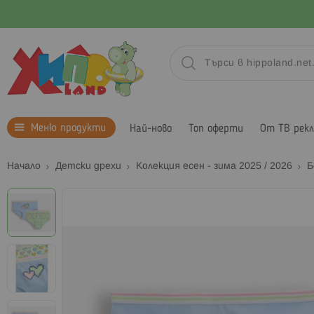
Меню продукти
Най-ново
Топ оферти
От ТВ рек
Начало
Детски дрехи
Колекция есен - зима 2025 / 2026
Б
Преминете
към
края
на
галерията
на
изображенията