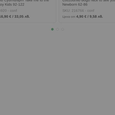
llo Суитшърт Take me to the
Coccodrillo Боди Nice to see yo
Boy Kids 92-122
Newborn 62-86
920 - conf
SKU:
216766 - conf
16,90 €
/
33,05 лв.
4,90 €
/
9,58 лв.
Цена от