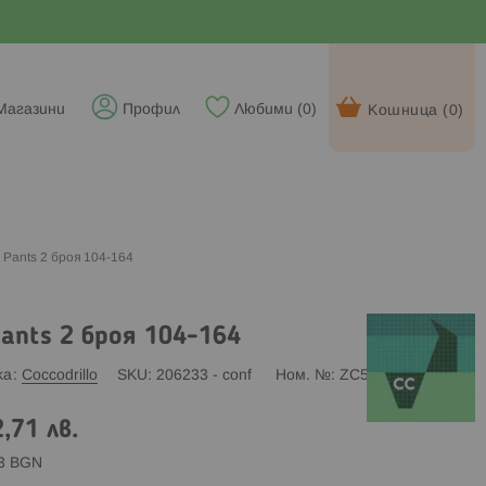
Магазини
Профил
Любими (
0
)
Кошница (
0
)
о Pants 2 броя 104-164
Pants 2 броя 104-164
ка
Coccodrillo
SKU
206233 - conf
Ном. №
ZC5406506PAN
,71 лв.
83 BGN