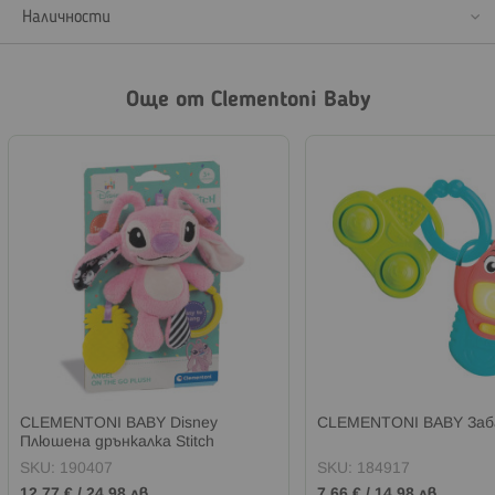
Наличности
Още от Clementoni Baby
CLEMENTONI BABY Disney
CLEMENTONI BABY Заб
Плюшена дрънкалка Stitch
SKU:
190407
SKU:
184917
12,77 €
/
24,98 лв.
7,66 €
/
14,98 лв.