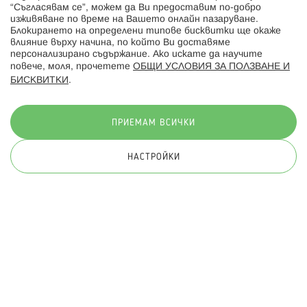
“Съгласявам се”, можем да Ви предоставим по-добро
изживяване по време на Вашето онлайн пазаруване.
Последвайте ни:
Блокирането на определени типове бисквитки ще окаже
влияние върху начина, по който Ви доставяме
персонализирано съдържание. Ако искате да научите
повече, моля, прочетете
ОБЩИ УСЛОВИЯ ЗА ПОЛЗВАНЕ И
БИСКВИТКИ
.
Начини на плащане:
ПРИЕМАМ ВСИЧКИ
НАСТРОЙКИ
© 2026 Hippoland.net. Всички права запазени
Общи условия
Πолитика за поверителност
Карта на сайта
Онлайн магазин от