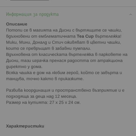
Информация за продукта
Описание
Потопи се в магията на Дисни с въртящите се чашки,
вдъхновени от емблематичната
Tea Cup
въртележка!
Мики, Мини, Доналд и Стич оживяват в цветни чашки,
които се превръщат в забавни пумпали.
Вдъхновена от класическата въртележка в парковете на
Дисни, тази играчка пренася радостта от атракциона
директно у дома.
Всяка чашка е дом на любим герой, който се завърта и
танцува, точно както в приказките.
Развива координация и пространствено възприятие и е
подходяща за деца над 12 месеца.
Размер на кутията: 27 x 25 x 24 см.
Характеристики