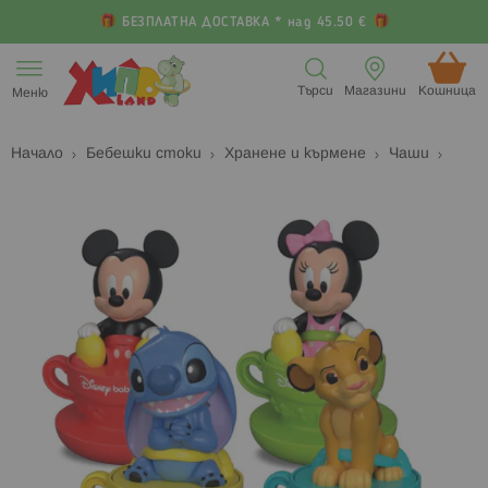
БЕЗПЛАТНА ДОСТАВКА * над 45.50 €
Прескачане
към
Търси
Магазини
Кошница (
Меню
съдържанието
Начало
Бебешки стоки
Хранене и кърмене
Чаши
Преминете
П
към
к
края
н
на
н
галерията
г
на
с
изображенията
с