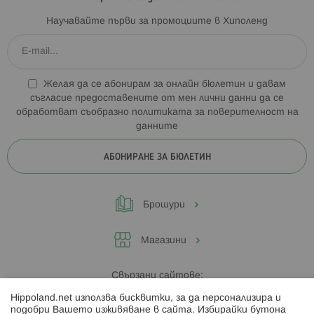
Научавайте първи за промоциите в Хиполенд
Желая да се абонирам за онлайн бюлетин и давам
съгласие предоставените от мен лични данни да се
обработват съобразно
политиката за поверителност на
данните
АБОНИРАНЕ ЗА БЮЛЕТИН
Брошури
Магазини
Свързани сайтове:
Hippoland.net използва бисквитки, за да персонализира и
Hippoland.ro
подобри Вашето изживяване в сайта. Избирайки бутона