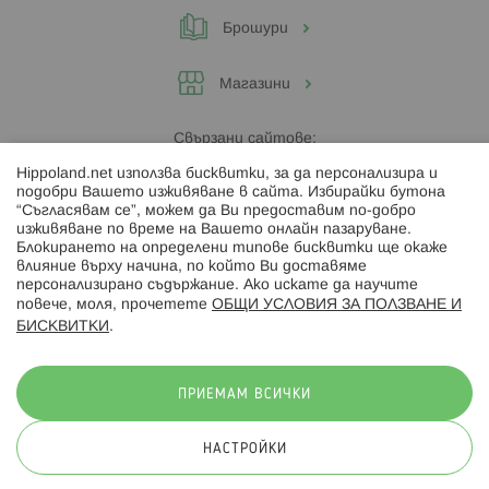
Брошури
Магазини
Свързани сайтове:
Hippoland.net използва бисквитки, за да персонализира и
Hippoland.ro
подобри Вашето изживяване в сайта. Избирайки бутона
“Съгласявам се”, можем да Ви предоставим по-добро
изживяване по време на Вашето онлайн пазаруване.
Последвайте ни:
Блокирането на определени типове бисквитки ще окаже
влияние върху начина, по който Ви доставяме
персонализирано съдържание. Ако искате да научите
повече, моля, прочетете
ОБЩИ УСЛОВИЯ ЗА ПОЛЗВАНЕ И
БИСКВИТКИ
.
Начини на плащане:
ПРИЕМАМ ВСИЧКИ
НАСТРОЙКИ
© 2026 Hippoland.net. Всички права запазени
Общи условия
Πолитика за поверителност
Карта на сайта