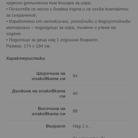
чудесно допълнение към кошара за игра;
• Почиства се лесно с влажна кърпа и се сгъва компактно
за съхранение;
• Изработено от нетоксични, устойчиви и водоустойчиви
материали – подходящи за игра, пълзене и учене на
ходене.
• Подхоящо за деца над 1 годишна възраст.
Размер: 174 х 194 см.
Характеристики
Широчина на
94
опаковката см
Дължина на опаковката
40
см
Височина на
88
опаковката см
Възраст
Над 1 г.