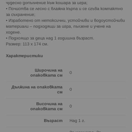
чудесно допълнение към кошара за игра;
• Почиства се лесно с влажна кърпа и се сгъва компактно
за съхранение;
• Изработено от нетоксични, устойчиви и водоустойчиви
материали – подходящи за игра, пълзене и учене на
ходене.
• Подхоящо за деца над 1 годишна възраст.
Размер: 113 х 174 см.
Характеристики
Широчина на
0
опаковката см
Дължина на опаковката
0
см
Височина на
0
опаковката см
Възраст
Над 1 г.