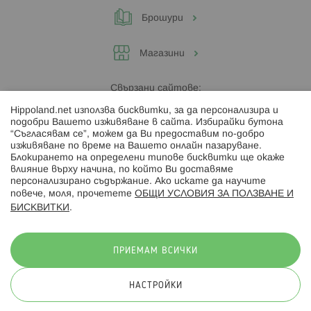
Брошури
Магазини
Свързани сайтове:
Hippoland.net използва бисквитки, за да персонализира и
Hippoland.ro
подобри Вашето изживяване в сайта. Избирайки бутона
“Съгласявам се”, можем да Ви предоставим по-добро
изживяване по време на Вашето онлайн пазаруване.
Последвайте ни:
Блокирането на определени типове бисквитки ще окаже
влияние върху начина, по който Ви доставяме
персонализирано съдържание. Ако искате да научите
повече, моля, прочетете
ОБЩИ УСЛОВИЯ ЗА ПОЛЗВАНЕ И
БИСКВИТКИ
.
Начини на плащане:
ПРИЕМАМ ВСИЧКИ
НАСТРОЙКИ
© 2026 Hippoland.net. Всички права запазени
Общи условия
Πолитика за поверителност
Карта на сайта