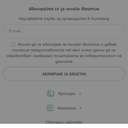
Абонирайте се за онлайн бюлетин
Научавайте първи за промоциите в Хиполенд
Желая да се абонирам за онлайн бюлетин и давам
съгласие предоставените от мен лични данни да се
обработват съобразно
политиката за поверителност на
данните
АБОНИРАНЕ ЗА БЮЛЕТИН
Брошури
Магазини
Свързани сайтове: