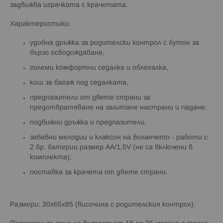
задвижва играчката с крачетата.
Характеристики:
удобна дръжка за родителски контрол с бутон за
бързо осводождаване,
големи комфортни седалка и облегалка,
кош за багаж под седалката,
предпазители от двете страни за
предотвратяване на залитане настрани и падане,
подвижни дръжка и предпазители,
забавни мелодии и клаксон на воланчето - работи с
2 бр. батерии размер АА/1,5V (не са включени в
комплекта);
поставка за крачета от двете страни.
Размери: 30х65х85 (височина с родителския контрол).