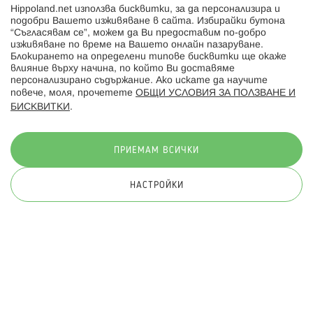
Hippoland.net използва бисквитки, за да персонализира и
Hippoland.ro
подобри Вашето изживяване в сайта. Избирайки бутона
“Съгласявам се”, можем да Ви предоставим по-добро
изживяване по време на Вашето онлайн пазаруване.
Последвайте ни:
Блокирането на определени типове бисквитки ще окаже
влияние върху начина, по който Ви доставяме
персонализирано съдържание. Ако искате да научите
повече, моля, прочетете
ОБЩИ УСЛОВИЯ ЗА ПОЛЗВАНЕ И
БИСКВИТКИ
.
Начини на плащане:
ПРИЕМАМ ВСИЧКИ
НАСТРОЙКИ
© 2026 Hippoland.net. Всички права запазени
Общи условия
Πолитика за поверителност
Карта на сайта
Онлайн магазин от