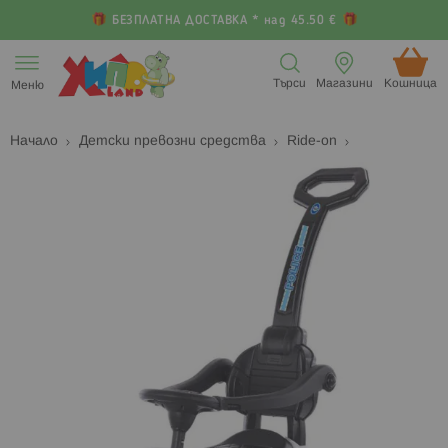
БЕЗПЛАТНА ДОСТАВКА * над 45.50 €
Прескачане
към
Търси
Магазини
Кошница (
Меню
съдържанието
Начало
Детски превозни средства
Ride-on
Преминете
П
към
к
края
н
на
н
галерията
г
на
с
изображенията
с